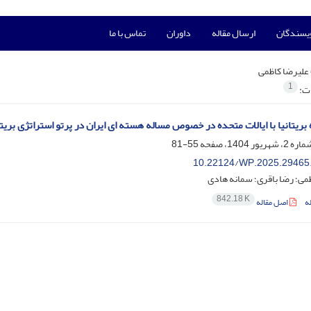
ویسندگان
ارسال مقاله
داوران
تماس با ما
علیرضا کاظمی
1
ات:
 بریتانیا با ایالات متحده در خصوص مساله هسته ای ایران در پرتو استراتژی بریت
55-81
10.22124/WP.2025.29465
می؛ رضا باقری؛ سمانه هادی
842.18 K
ه
اصل مقاله