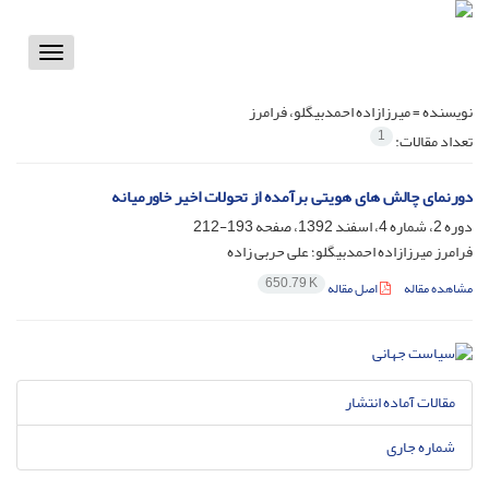
Toggle
vigation
نویسنده =
میرزازاده احمدبیگلو، فرامرز
1
تعداد مقالات:
دورنمای چالش های هویتی برآمده از تحولات اخیر خاورمیانه
دوره 2، شماره 4، اسفند 1392، صفحه
193-212
فرامرز میرزازاده احمدبیگلو؛ علی حربی زاده
650.79 K
مشاهده مقاله
اصل مقاله
مقالات آماده انتشار
شماره جاری