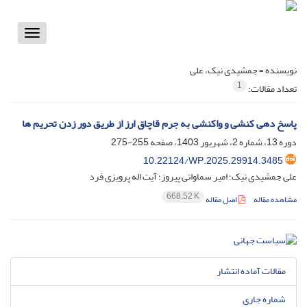
Toggle
vigation
نویسنده =
جمشیدی نیک، علی
1
تعداد مقالات:
پاسخ دهی کنشی و واکنشی به جرم قاچاق ارز از طریق دور زدن تحریم ها
دوره 13، شماره 2، شهریور 1403، صفحه
255-275
10.22124/WP.2025.29914.3485
علی جمشیدی نیک؛ امیر سماواتی پیروز؛ آیت اله پرویزی فرد
668.52 K
مشاهده مقاله
اصل مقاله
مقالات آماده انتشار
شماره جاری