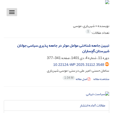
Toggle
vigation
نویسنده =
شهریاری، موسی
1
تعداد مقالات:
تبیین جامعه شناختی عوامل موثر در جامعه پذیری سیاسی جوانان
شهرستان گچساران
دوره 11، شماره 4، دی 1401، صفحه
341-377
10.22124/WP.2025.31112.3548
سامان حسنی؛ امیر علی درستی؛ موسی شهریاری
1.04 M
مشاهده مقاله
اصل مقاله
مقالات آماده انتشار