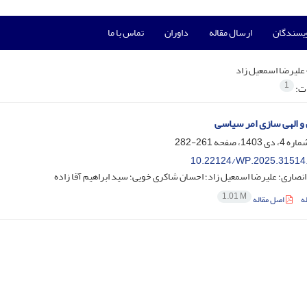
ویسندگان
ارسال مقاله
داوران
تماس با ما
علیرضا اسمعیل زاد
1
ات:
و الهی سازی امر سیاسی
261-282
10.22124/WP.2025.31514
نصاری؛ علیرضا اسمعیل زاد؛ احسان شاکری خویی؛ سید ابراهیم آقا زاده
1.01 M
ه
اصل مقاله