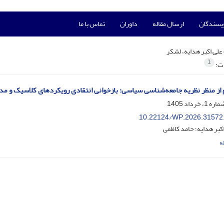
ویسندگان
ارسال مقاله
داوران
تماس با ما
علی اکبر هدایه، لشکر
1
ات:
از منظر نظریه جامعه‌شناسی سیاسی: بازخوانی انتقادی رویکردهای کلاسیک و مد
10.22124/WP.2026.31572
کبر هدایه؛ حامد کاظمی
ه