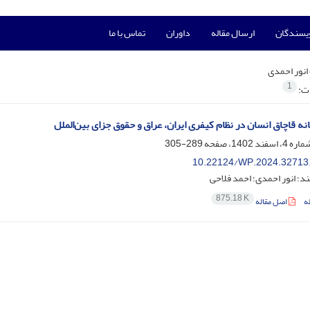
ویسندگان
ارسال مقاله
داوران
تماس با ما
انور احمدی
1
ات:
انه قاچاق انسان در نظام کیفری ایران، عراق و حقوق جزای بین‌الملل
289-305
10.22124/WP.2024.32713
ند؛ انور احمدی؛ احمد فلاحی
875.18 K
ه
اصل مقاله