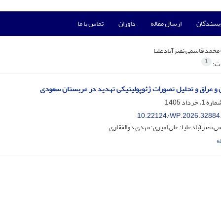
ویسندگان
ارسال مقاله
داوران
تماس با ما
محمد قاسمی نصرآبادعلیا
1
ات:
 و عراق و تحلیل تصورات ژئوپولیتیکی تهدید در عربستان سعودی
10.22124/WP.2026.32884
 نصرآبادعلیا؛ علی امیری؛ مهدی ذوالفقاری
ه