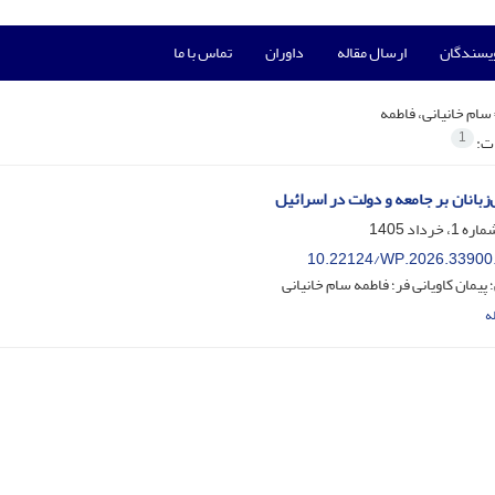
ویسندگان
ارسال مقاله
داوران
تماس با ما
سام خانیانی، فاطمه
1
ات:
زبانان بر جامعه و دولت در اسرائیل
10.22124/WP.2026.33900
؛ پیمان کاویانی فر؛ فاطمه سام خانیانی
ه