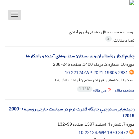
Toggle
vigation
نویسنده =
سیدجلال دهقانی فیروزآبادی
2
تعداد مقالات:
چشم انداز روابط ایران و عربستان؛ سناریوهای آینده و راهکارها
دوره 10، شماره 2، مرداد 1400، صفحه
245-288
10.22124/WP.2021.19605.2831
سیدجلال دهقانی؛ فرزاد رستمی؛ فرهاد دانش نیا
1.12 M
مشاهده مقاله
اصل مقاله
زمینه‌یابی سه‌وجهیِ جایگاه قدرت نرم در سیاست خارجی روسیه ‏(2000-
2019)‏
دوره 7، شماره 4، اسفند 1397، صفحه
99-132
10.22124/WP.1970.3472