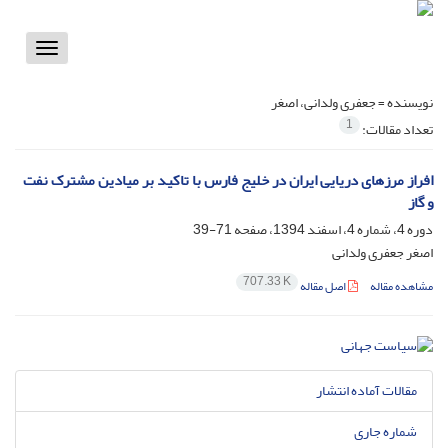
Toggle
vigation
نویسنده =
جعفری ولدانی، اصغر
1
تعداد مقالات:
افراز مرزهای دریایی ایران در خلیج فارس با تاکید بر میادین مشترک نفت
و گاز
دوره 4، شماره 4، اسفند 1394، صفحه
71-39
اصغر جعفری ولدانی
707.33 K
مشاهده مقاله
اصل مقاله
مقالات آماده انتشار
شماره جاری