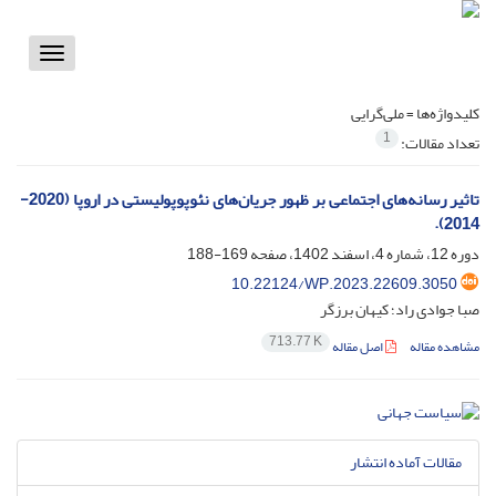
Toggle
vigation
کلیدواژه‌ها =
ملی‌گرایی
1
تعداد مقالات:
تاثیر رسانه‌های اجتماعی بر ظهور جریان‌های نئوپوپولیستی در اروپا (2020-
2014).
دوره 12، شماره 4، اسفند 1402، صفحه
169-188
10.22124/WP.2023.22609.3050
صبا جوادی راد؛ کیهان برزگر
713.77 K
مشاهده مقاله
اصل مقاله
مقالات آماده انتشار