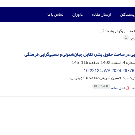
ویسندگان
ارسال مقاله
داوران
تماس با ما
 =
نسبی‌گرایی فرهنگی
1
ات:
ایی در ساحت حقوق بشر: تقابل جهان‌شمولی و نسبی‌گرایی فرهنگی
115-145
10.22124/WP.2024.26776
ی؛ سید حسین شریفی؛ محمد هادی ترابی
863.94 K
ه
اصل مقاله