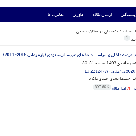
ویسندگان
ارسال مقاله
داوران
تماس با ما
 =
سیاست منطقه ای عربستان سعودی
1
ات:
 عرصه داخلی و سیاست منطقه ای عربستان سعودی (بازه زمانی 2019-2011)
51-80
10.22124/WP.2024.28620
نی؛ حمید احمدی؛ مهدی ذاکریان
897.69 K
ه
اصل مقاله