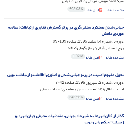
سید احمد موثقی؛ مژگان رضائیان اصفهانی
608.03 K
مشاهده مقاله
اصل مقاله
جهانی شدن عملکرد سلفی گری در پرتو گسترش فناوری ارتباطات؛ مطالعه
موردی داعش
دوره 5، شماره 4، اسفند 1395، صفحه
139-99
روح اله طالبی آرانی؛ جمال گویلی کیلانه
1.02 M
مشاهده مقاله
اصل مقاله
تحول مفهوم امنیت در پرتو جهانی شدن و فناوری اطلاعات و ارتباطات نوین
دوره 5، شماره 2، شهریور 1395، صفحه
42-7
احمد سلطانی نژاد؛ محمد حسین جمشیدی؛ سجاد محسنی
646.56 K
مشاهده مقاله
اصل مقاله
گذار از کلان‌شهرها به شهرهای جهانی، مقتضیات محیطی جهان‌شهری و
زیستمان حکمروایی خوب