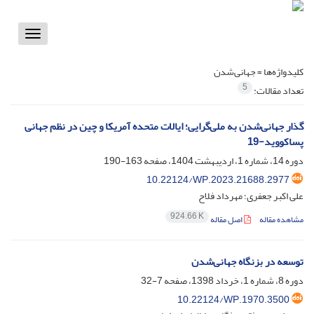
Toggle
vigation
کلیدواژه‌ها =
جهانی‌شدن
5
تعداد مقالات:
گذار جهانی‌شدن به ملی‌گرایی؛ ایالات متحده آمریکا و چین در نظم جهانی
پساکووید-19
دوره 14، شماره 1، اردیبهشت 1404، صفحه
163-190
10.22124/WP.2023.21688.2977
علی اکبر جعفری؛ مهرداد فلاح
924.66 K
مشاهده مقاله
اصل مقاله
توسعه در بزنگاه جهانی‌شدن
دوره 8، شماره 1، خرداد 1398، صفحه
7-32
10.22124/WP.1970.3500