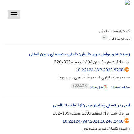
Toggle
vigation
کلیدواژه‌ها =
داعش
4
تعداد مقالات:
زمینه ها و عوامل ظهور داعش؛ داخلی، منطقه ای و بین المللی
دوره 14، شماره 3، آبان 1404، صفحه
303-326
10.22124/WP.2025.9708
محمدرضا بختیاری؛ احمدرضا طاهری؛ مریم پویا
860.13 K
مشاهده مقاله
اصل مقاله
لیبی در فضای پسابهارعربی؛ از انقلاب تا ناامنی
دوره 9، شماره 4، اسفند 1399، صفحه
135-162
10.22124/WP.2021.16240.2460
رشید رکابیان؛ مهرداد عله پور