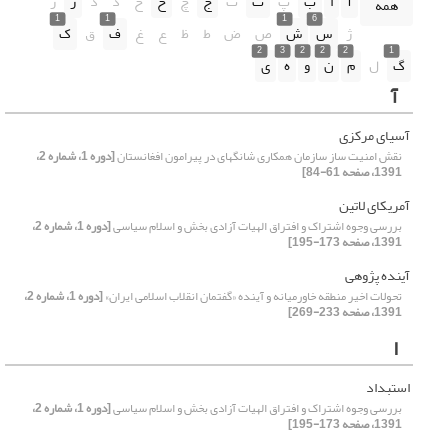
آ
ا
ب
پ
ت
ث
ج
چ
ح
خ
د
ذ
ر
ز
همه
1
1
1
6
ژ
س
ش
ص
ض
ط
ظ
ع
غ
ف
ق
ک
2
3
2
2
2
1
گ
ل
م
ن
و
ه
ی
آ
آسیای مرکزی
نقش امنیت ساز سازمان همکاری شانگهای در پیرامون افغانستان
[دوره 1، شماره 2،
1391، صفحه 61-84]
آمریکای لاتین
بررسی وجوه اشتراک و افتراق الهیات آزادی بخش و اسلام سیاسی
[دوره 1، شماره 2،
1391، صفحه 173-195]
آینده پژوهی
تحولات اخیر منطقه خاورمیانه و آینده «گفتمان انقلاب اسلامی ایران»
[دوره 1، شماره 2،
1391، صفحه 233-269]
ا
استبداد
بررسی وجوه اشتراک و افتراق الهیات آزادی بخش و اسلام سیاسی
[دوره 1، شماره 2،
1391، صفحه 173-195]