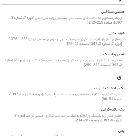
هستی شناختی
ارزیابی صدق و کذب ادعاهای پست مدرنیسم در روابط بین‌الملل
[دوره 7، شماره 3،
1397، صفحه 215-242]
هویت ملی
واسازیِ نقش ایرانیت در تکوینِ سیاست خارجی جمهوری اسلامی ایران(1368-1376)‏
[دوره 7، شماره 3، 1397، صفحه 45-78]
هیدروپلیتیک
هیدروپلیتیک ایران و عراق ‏و بهینه کردن مصرف آب های مشترک مرزی
[دوره 7، شماره
2، 1397، صفحه 233-259]
ی
یک جاده یک کمربند
چین و ژاپن، دو ابتکار فرامنطقه ای رقیب در آسیا پاسیفیک
[دوره 7، شماره 1، 1397،
صفحه 51-80]
یک جانبه‌گرایی
تحلیل مدل ژئوپلیتیک و ژئواکونومیک در سیاست گذاری امنیتی ترامپ
[دوره 7،
شماره 4، 1397، صفحه 207-234]
یمن