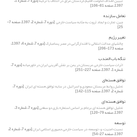
تبیین اهداف حکومت اقلیم کردستان عراق در ائتلاف با ترکیه
[دوره 7، شماره 1،
1397، صفحه 81-106]
تعامل سازنده
چین، تجارت و ایجاد ثروت به مثابه سیاست خارجی ‏
[دوره 7، شماره 2، 1397، صفحه 7-
25]
تغییر رژیم
چالش‏های عدالت انتقالی با اقتدارگرایی در مصر پسامبارک
[دوره 7، شماره 4، 1397،
صفحه 173-206]
تنگه باب المندب
اثرات سیاست خارجی عربستان در یمن بر نقش آفرینی ایران در خاورمیانه
[دوره 7،
شماره 1، 1397، صفحه 227-251]
توافق هسته‌ای
تحلیل روابط عربستان سعودی و اسرائیل ‏ در سایه توافق هسته ای ایران ‏
[دوره 7،
شماره 2، 1397، صفحه 115-142]
توافق هسته ای
تحلیل توافق هسته ای برجام بر اساس استعاره بازی دو سطحی
[دوره 7، شماره 3،
1397، صفحه 79-120]
توسعه
نسبت«امنیت» و «توسعه» در سیاست خارجی جمهوری اسلامی ایران
[دوره 7، شماره 2،
1397، صفحه 27-54]