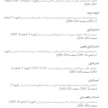
اخوان المسلمین مصر در قدرت و دلایل ناکامی سیاسی
[دوره 7، شماره 1، 1397، صفحه
167-195]
اروند رود ‏
هیدروپلیتیک ایران و عراق ‏و بهینه کردن مصرف آب های مشترک مرزی
[دوره 7، شماره
2، 1397، صفحه 233-259]
استراتژی ‏
تبیین جایگاه علویان سوریه در سناریوهای پس از بحران
[دوره 7، شماره 2، 1397،
صفحه 203-231]
استراتژی تغییر
‏ شیوه های عملیاتی شدن استراتژی تغییر «باراک اوباما» در عرصة سیاست خارجی
[دوره
7، شماره 4، 1397، صفحه 235-260]
اسرائیل
عوامل مؤثر بر واگرایی روابط ایران و گرجستان (2016-2000)
[دوره 7، شماره 1،
1397، صفحه 139-166]
اسرائیل
تحلیل روابط عربستان سعودی و اسرائیل ‏ در سایه توافق هسته ای ایران ‏
[دوره 7،
شماره 2، 1397، صفحه 115-142]
اسناد راهبردی
دیپلماسی انرژی در اسناد راهبردی سیاست خارجی ایران ‏
[دوره 7، شماره 4، 1397،
صفحه 261-282]