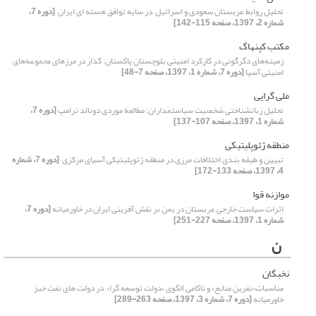
تحلیل روابط عربستان سعودی و اسرائیل ‏ در سایه توافق هسته ای ایران ‏
[دوره 7،
شماره 2، 1397، صفحه 115-142]
مکتب کپنهاگ
زمینه‌های دگرگونی در کارکرد امنیتی بلوچستانِ پاکستان: گذار در مرزهای مجموعه‌های
امنیتی آسیا
[دوره 7، شماره 1، 1397، صفحه 7-48]
ملی گرایی
تحلیل زبانشناختی شخصیت سیاستمداران: مطالعة موردی دونالد ترامپ
[دوره 7،
شماره 1، 1397، صفحه 107-137]
منطقه ژئوپلیتیکی
تبیین و طبقه بندی اختلافات مرزی در منطقه ژئوپلیتیکی آسیای مرکزی ‏
[دوره 7، شماره
4، 1397، صفحه 133-172]
موازنه قوا
اثرات سیاست خارجی عربستان در یمن بر نقش آفرینی ایران در خاورمیانه
[دوره 7،
شماره 1، 1397، صفحه 227-251]
ن
نخبگان
مناسبات«نفرین منابع» و ناکامی الگوی «دولت توسعه گرا» ‏ در دولت های نفت خیز
خاورمیانه
[دوره 7، شماره 3، 1397، صفحه 263-289]