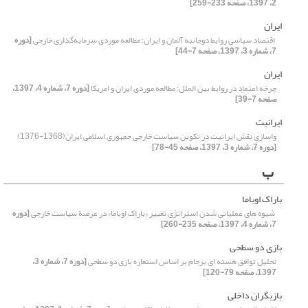
2، 1397، صفحه 233-259]
ایران
‏ اقتصاد سیاسی روابط دوجانبه آلمان و ایران: مطالعه موردی سرمایه‌گذاری خارجی
[دوره
7، شماره 3، 1397، صفحه 7-44]
ایران
چرخه اعتماد در روابط بین‌ الملل: مطالعه موردی ایران و امریکا
[دوره 7، شماره 4، 1397،
صفحه 7-39]
ایرانیت
واسازیِ نقش ایرانیت در تکوینِ سیاست خارجی جمهوری اسلامی ایران(1368-1376)‏
[دوره 7، شماره 3، 1397، صفحه 45-78]
ب
باراک اوباما
‏ شیوه های عملیاتی شدن استراتژی تغییر «باراک اوباما» در عرصة سیاست خارجی
[دوره
7، شماره 4، 1397، صفحه 235-260]
بازی دو سطحی
تحلیل توافق هسته ای برجام بر اساس استعاره بازی دو سطحی
[دوره 7، شماره 3،
1397، صفحه 79-120]
بازیگران داخلی