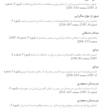
‏ تحول سیاست امنیتی ژاپن: از صلح جویی منفعلانه به کنشگری فعالانه ‏
[دوره 7، شماره
3، 1397، صفحه 153-181]
عبور از ‏موازنه‌گرایی
تحلیل مدل ژئوپلیتیک و ژئواکونومیک در سیاست گذاری امنیتی ترامپ
[دوره 7،
شماره 4، 1397، صفحه 207-234]
عدالت انتقالی
چالش‏های عدالت انتقالی با اقتدارگرایی در مصر پسامبارک
[دوره 7، شماره 4، 1397،
صفحه 173-206]
عراق
تبیین اهداف حکومت اقلیم کردستان عراق در ائتلاف با ترکیه
[دوره 7، شماره 1،
1397، صفحه 81-106]
عراق
هیدروپلیتیک ایران و عراق ‏و بهینه کردن مصرف آب های مشترک مرزی
[دوره 7، شماره
2، 1397، صفحه 233-259]
عربستان سعودی
اثرات سیاست خارجی عربستان در یمن بر نقش آفرینی ایران در خاورمیانه
[دوره 7،
شماره 1، 1397، صفحه 227-251]
عربستان سعودی
تحلیل روابط عربستان سعودی و اسرائیل ‏ در سایه توافق هسته ای ایران ‏
[دوره 7،