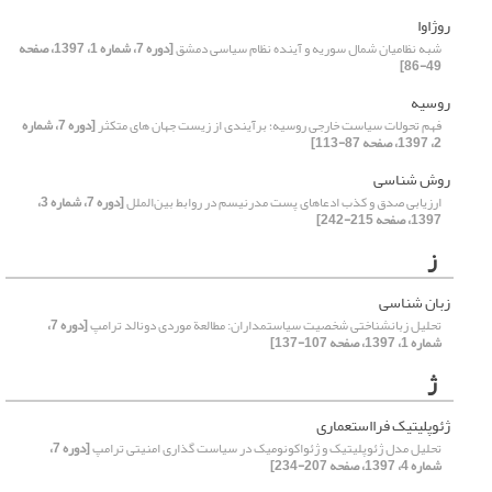
روژاوا
شبه نظامیان شمال سوریه و آینده نظام سیاسی دمشق
[دوره 7، شماره 1، 1397، صفحه
49-86]
روسیه
فهم تحولات سیاست خارجی روسیه؛ برآیندی از زیست جهان های متکثر
[دوره 7، شماره
2، 1397، صفحه 87-113]
روش شناسی ‏
ارزیابی صدق و کذب ادعاهای پست مدرنیسم در روابط بین‌الملل
[دوره 7، شماره 3،
1397، صفحه 215-242]
ز
زبان شناسی‌
تحلیل زبانشناختی شخصیت سیاستمداران: مطالعة موردی دونالد ترامپ
[دوره 7،
شماره 1، 1397، صفحه 107-137]
ژ
ژئوپلیتیک فرااستعماری
تحلیل مدل ژئوپلیتیک و ژئواکونومیک در سیاست گذاری امنیتی ترامپ
[دوره 7،
شماره 4، 1397، صفحه 207-234]