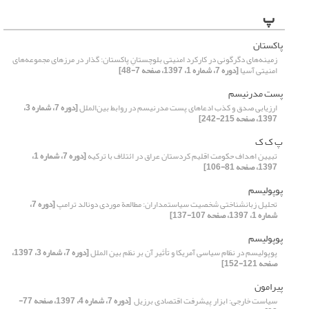
پ
پاکستان
زمینه‌های دگرگونی در کارکرد امنیتی بلوچستانِ پاکستان: گذار در مرزهای مجموعه‌های
امنیتی آسیا
[دوره 7، شماره 1، 1397، صفحه 7-48]
پست مدرنیسم
ارزیابی صدق و کذب ادعاهای پست مدرنیسم در روابط بین‌الملل
[دوره 7، شماره 3،
1397، صفحه 215-242]
پ ک ک
تبیین اهداف حکومت اقلیم کردستان عراق در ائتلاف با ترکیه
[دوره 7، شماره 1،
1397، صفحه 81-106]
پوپولیسم
تحلیل زبانشناختی شخصیت سیاستمداران: مطالعة موردی دونالد ترامپ
[دوره 7،
شماره 1، 1397، صفحه 107-137]
پوپولیسم
پوپولیسم در نظام سیاسی آمریکا و تأثیر آن بر نظم بین الملل
[دوره 7، شماره 3، 1397،
صفحه 121-152]
پیرامون
سیاست خارجی: ابزار پیشرفت اقتصادی برزیل ‏
[دوره 7، شماره 4، 1397، صفحه 77-