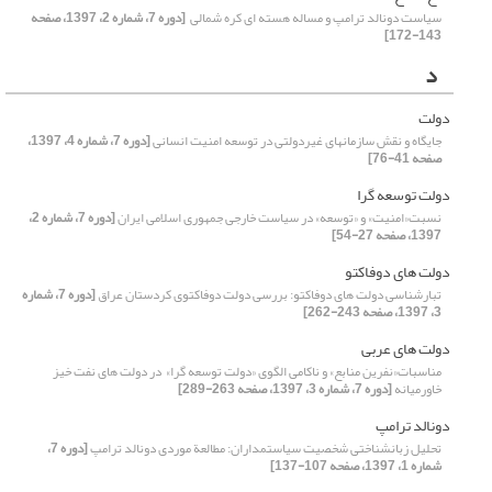
سیاست دونالد ترامپ و مساله هسته ای کره شمالی ‏
[دوره 7، شماره 2، 1397، صفحه
143-172]
د
دولت
جایگاه و نقش سازمانهای غیردولتی در توسعه امنیت انسانی
[دوره 7، شماره 4، 1397،
صفحه 41-76]
دولت توسعه گرا
نسبت«امنیت» و «توسعه» در سیاست خارجی جمهوری اسلامی ایران
[دوره 7، شماره 2،
1397، صفحه 27-54]
دولت های دوفاکتو
تبارشناسی دولت های دوفاکتو: بررسی دولت دوفاکتوی کردستان عراق
[دوره 7، شماره
3، 1397، صفحه 243-262]
دولت های عربی
مناسبات«نفرین منابع» و ناکامی الگوی «دولت توسعه گرا» ‏ در دولت های نفت خیز
خاورمیانه
[دوره 7، شماره 3، 1397، صفحه 263-289]
دونالد ترامپ
تحلیل زبانشناختی شخصیت سیاستمداران: مطالعة موردی دونالد ترامپ
[دوره 7،
شماره 1، 1397، صفحه 107-137]