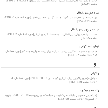
جایگاه و نقش سازمانهای غیردولتی در توسعه امنیت انسانی
[دوره 7، شماره 4، 1397،
صفحه 41-76]
نهادهای بین المللی
پوپولیسم در نظام سیاسی آمریکا و تأثیر آن بر نظم بین الملل
[دوره 7، شماره 3، 1397،
صفحه 121-152]
نهادهای پولی بین المللی
نسبت نهادهای پولی بین‏ المللی با توسعه، با تأکید بر ایران
[دوره 7، شماره 2، 1397،
صفحه 55-86]
نو‎ ‎اوراسیاگرایی
فهم تحولات سیاست خارجی روسیه؛ برآیندی از زیست جهان های متکثر
[دوره 7، شماره
2، 1397، صفحه 87-113]
و
واگرایی
عوامل مؤثر بر واگرایی روابط ایران و گرجستان (2016-2000)
[دوره 7، شماره 1،
1397، صفحه 139-166]
ولادیمیر پوتین
زمینه‌یابی سه‌وجهیِ جایگاه قدرت نرم در سیاست خارجی روسیه ‏(2000-2019)‏
[دوره
7، شماره 4، 1397، صفحه 99-132]
ه