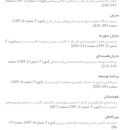
اخوان المسلمین مصر در قدرت و دلایل ناکامی سیاسی
[دوره 7، شماره 1، 1397، صفحه
167-195]
بحران
تبیین جایگاه علویان سوریه در سناریوهای پس از بحران
[دوره 7، شماره 2، 1397،
صفحه 203-231]
بحران سوریه
ترامپ و راهبرد خاورمیانه ای آمریکا با تاکید بر بحران سوریه؛ ‏گسست یا تداوم
[دوره 7،
شماره 2، 1397، صفحه 173-202]
بحران هسته ای
سیاست دونالد ترامپ و مساله هسته ای کره شمالی ‏
[دوره 7، شماره 2، 1397، صفحه
143-172]
برنامه توسعه
دیپلماسی انرژی در اسناد راهبردی سیاست خارجی ایران ‏
[دوره 7، شماره 4، 1397،
صفحه 261-282]
بلوچستان
زمینه‌های دگرگونی در کارکرد امنیتی بلوچستانِ پاکستان: گذار در مرزهای مجموعه‌های
امنیتی آسیا
[دوره 7، شماره 1، 1397، صفحه 7-48]
بین الملل
سیاست خارجی: ابزار پیشرفت اقتصادی برزیل ‏
[دوره 7، شماره 4، 1397، صفحه 77-
98]