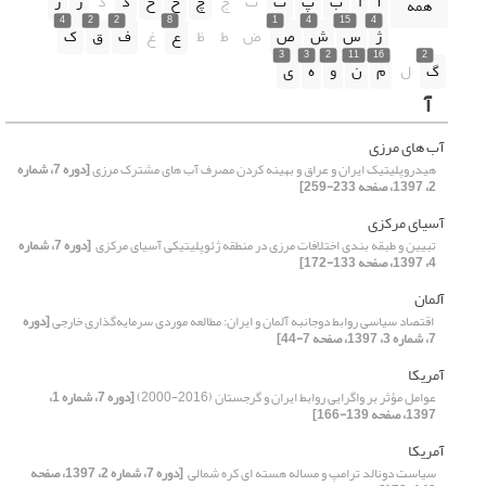
آ
ا
ب
پ
ت
ث
ج
چ
ح
خ
د
ذ
ر
ز
همه
4
2
2
8
1
4
15
4
ژ
س
ش
ص
ض
ط
ظ
ع
غ
ف
ق
ک
3
3
2
11
16
2
گ
ل
م
ن
و
ه
ی
آ
آب های مرزی
هیدروپلیتیک ایران و عراق ‏و بهینه کردن مصرف آب های مشترک مرزی
[دوره 7، شماره
2، 1397، صفحه 233-259]
آسیای مرکزی
تبیین و طبقه بندی اختلافات مرزی در منطقه ژئوپلیتیکی آسیای مرکزی ‏
[دوره 7، شماره
4، 1397، صفحه 133-172]
آلمان
‏ اقتصاد سیاسی روابط دوجانبه آلمان و ایران: مطالعه موردی سرمایه‌گذاری خارجی
[دوره
7، شماره 3، 1397، صفحه 7-44]
آمریکا
عوامل مؤثر بر واگرایی روابط ایران و گرجستان (2016-2000)
[دوره 7، شماره 1،
1397، صفحه 139-166]
آمریکا
سیاست دونالد ترامپ و مساله هسته ای کره شمالی ‏
[دوره 7، شماره 2، 1397، صفحه