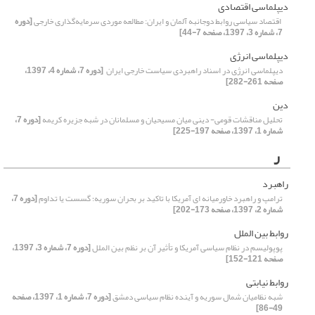
دیپلماسی اقتصادی
‏ اقتصاد سیاسی روابط دوجانبه آلمان و ایران: مطالعه موردی سرمایه‌گذاری خارجی
[دوره
7، شماره 3، 1397، صفحه 7-44]
دیپلماسی انرژی
دیپلماسی انرژی در اسناد راهبردی سیاست خارجی ایران ‏
[دوره 7، شماره 4، 1397،
صفحه 261-282]
دین
تحلیل مناقشات قومی- دینی میان مسیحیان و مسلمانان در شبه جزیره کریمه
[دوره 7،
شماره 1، 1397، صفحه 197-225]
ر
راهبرد
ترامپ و راهبرد خاورمیانه ای آمریکا با تاکید بر بحران سوریه؛ ‏گسست یا تداوم
[دوره 7،
شماره 2، 1397، صفحه 173-202]
روابط بین الملل
پوپولیسم در نظام سیاسی آمریکا و تأثیر آن بر نظم بین الملل
[دوره 7، شماره 3، 1397،
صفحه 121-152]
روابط نیابتی
شبه نظامیان شمال سوریه و آینده نظام سیاسی دمشق
[دوره 7، شماره 1، 1397، صفحه
49-86]