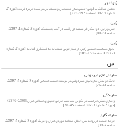
ژئوکالچر
تحلیل مناقشات قومی- دینی میان مسیحیان و مسلمانان در شبه جزیره کریمه
[دوره 7،
شماره 1، 1397، صفحه 197-225]
ژاپن
چین و ژاپن، دو ابتکار فرامنطقه ای رقیب در آسیا پاسیفیک
[دوره 7، شماره 1، 1397،
صفحه 51-80]
ژاپن
‏ تحول سیاست امنیتی ژاپن: از صلح جویی منفعلانه به کنشگری فعالانه ‏
[دوره 7، شماره
3، 1397، صفحه 153-181]
س
سازمان های غیردولتی
جایگاه و نقش سازمانهای غیردولتی در توسعه امنیت انسانی
[دوره 7، شماره 4، 1397،
صفحه 41-76]
سازندگی‏
واسازیِ نقش ایرانیت در تکوینِ سیاست خارجی جمهوری اسلامی ایران(1368-1376)‏
[دوره 7، شماره 3، 1397، صفحه 45-78]
سازه‌انگاری
چرخه اعتماد در روابط بین‌ الملل: مطالعه موردی ایران و امریکا
[دوره 7، شماره 4، 1397،
صفحه 7-39]