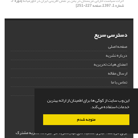
اثرات سیاست خارجی عربستان در یمن بر نقش آفرینی ایران در خاورمیانه
[دوره 7،
شماره 1، 1397، صفحه 227-251]
دسترسی سریع
صفحه اصلی
درباره نشریه
اعضای هیات تحریریه
ارسال مقاله
تماس با ما
نقشه سایت
این وب سایت از کوکی ها برای اطمینان از ارائه بهترین
آخرین اخبار
خدمات استفاده می کند.
متوجه شدم
اشتراک خبرنامه
برای دریافت اخبار و اطلاعیه های مهم نشریه در خبرنامه نشریه مشترک