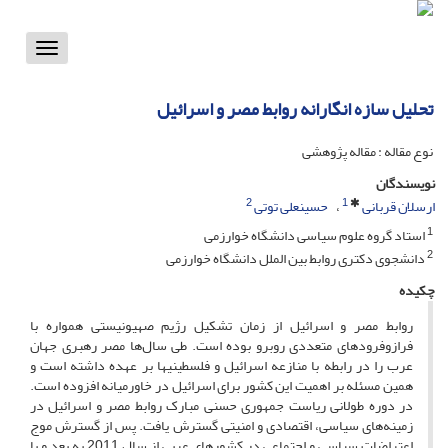
Toggle
vigation
تحلیل سازه انگارانه روابط مصر و اسرائیل
نوع مقاله : مقاله پژوهشی
نویسندگان
2
1
ارسلان قربانی
حسینعلی توتی
1
استاد گروه علوم سیاسی دانشگاه خوارزمی
2
دانشجوی دکتری روابط بین الملل دانشگاه خوارزمی
چکیده
روابط مصر و اسرائیل از زمان تشکیل رژیم صهیونیستی همواره با
فرازوفرودهای متعددی روبرو بوده است. طی سال‌ها مصر رهبری جهان
عرب را در رابطه با منازعه اسرائیل و فلسطینی­ها بر عهده داشته است و
همین مسئله بر اهمیت این کشور برای اسرائیل در خاورمیانه افزوده است.
در دوره طولانی ریاست جمهوری حسنی مبارک روابط مصر و اسرائیل در
زمینه‌های سیاسی، اقتصادی و امنیتی گسترش یافت. پس از گسترش موج
اعتراضات سیاسی و اجتماعی در کشورهای عربی از سال 2011 به بعد و با