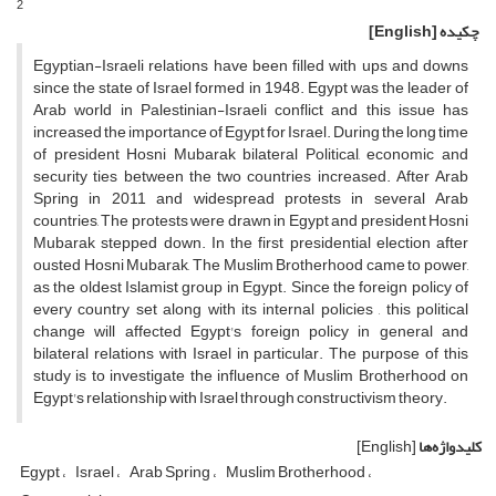
2
چکیده
[English]
Egyptian-Israeli relations have been filled with ups and downs
since the state of Israel formed in 1948. Egypt was the leader of
Arab world in Palestinian-Israeli conflict and this issue has
increased the importance of Egypt for Israel. During the long time
of president Hosni Mubarak bilateral Political, economic and
security ties between the two countries increased. After Arab
Spring in 2011 and widespread protests in several Arab
countries, The protests were drawn in Egypt and president Hosni
Mubarak stepped down. In the first presidential election after
ousted Hosni Mubarak, The Muslim Brotherhood came to power,
as the oldest Islamist group in Egypt. Since the foreign policy of
every country set along with its internal policies , this political
change will affected Egypt's foreign policy in general and
bilateral relations with Israel in particular. The purpose of this
study is to investigate the influence of Muslim Brotherhood on
Egypt's relationship with Israel through constructivism theory.
کلیدواژه‌ها
[English]
Egypt
Israel
Arab Spring
Muslim Brotherhood