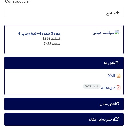
Constructivism
مراجع
دوره 3، شماره 4 - شماره پیاپی 4
اسفند 1393
صفحه
7-28
فایل ها
XML
528.97 K
اصل مقاله
هم رسانی
ارجاع به این مقاله