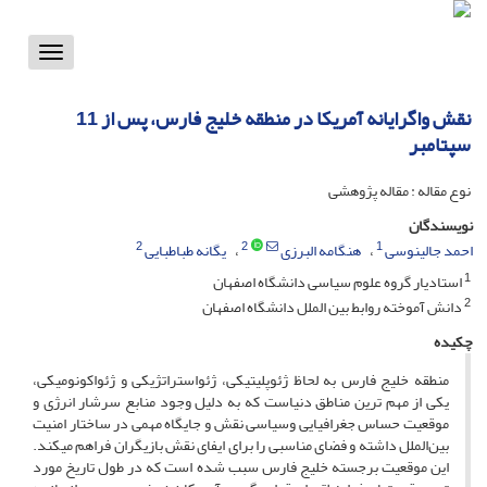
Toggle
vigation
نقش واگرایانه آمریکا در منطقه خلیج فارس، پس از 11
سپتامبر
نوع مقاله : مقاله پژوهشی
نویسندگان
2
2
1
احمد جالینوسی
هنگامه البرزی
یگانه طباطبایی
1
استادیار گروه علوم سیاسی دانشگاه اصفهان
2
دانش آموخته روابط بین الملل دانشگاه اصفهان
چکیده
منطقه خلیج فارس به لحاظ ژئوپلیتیکی، ژئواستراتژیکی و ژئواکونومیکی،
یکی از مهم ترین مناطق دنیاست که به دلیل وجود منابع سرشار انرژی و
موقعیت حساس جغرافیایی وسیاسی نقش و جایگاه مهمی در ساختار امنیت
بین‌الملل داشته و فضای مناسبی را برای ایفای نقش بازیگران فراهم میکند.
این موقعیت برجسته خلیج فارس سبب شده است که در طول تاریخ مورد