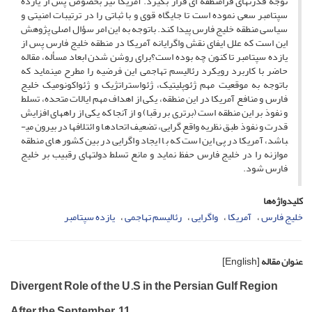
توجه قدرتهای فرامنطقه ای قرار بگیرد. آمریکا نیز بخصوص پس از یازده
سپتامبر سعی نموده است تا جایگاه قوی و با ثباتی را در ترتیبات امنیتی و
سیاسی منطقه خلیج فارس پیدا کند. باتوجه به این امر سؤال اصلی پژوهش
این است که علل ایفای نقش واگرایانه آمریکا در منطقه خلیج فارس پس از
یازده سپتامبر تا کنون چه بوده است؟برای روشن شدن ابعاد مسأله، مقاله
حاضر با کاربرد رویکرد رئالیسم تهاجمی این فرضیه را مطرح می­نماید که
باتوجه به موقعیت مهم ژئوپلیتیک، ژئواستراتژیک و ژئواکونومیک خلیج
فارس و منافع آمریکا در این منطقه، یکی از اهداف مهم ایالات متحده، تسلط
و نفوذ بر این منطقه است (برتری بر رقبا) و از آنجا که یکی از راههای افزایش
قدرت و نفوذ طبق نظریه واقع گرایی، تضعیف اتحادها و ائتلاف­ها در بیرون می­
باشد، آمریکا در پی این است که با ایجاد واگرایی در بین کشور های منطقه
موازنه را در خلیج فارس حفظ نماید و مانع تسلط دولت­های رقبیب بر خلیج
فارس شود.
کلیدواژه‌ها
خلیج فارس
آمریکا
واگرایی
رئالیسم تهاجمی
یازده سپتامبر
عنوان مقاله
[English]
Divergent Role of the U.S in the Persian Gulf Region
After the September ,11.