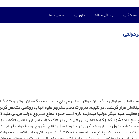
ویسندگان
ارسال مقاله
داوران
تماس با ما
ردولتی
ین­الملل قرار گرفتند. در نتیجه، ضرورت دفاع مشروع علیه آن­ها به روشنی مشخص گردید 
و فعالیت علیه دیگر دولت­ها می­نمایند لازم است حدود دفاع مشروع دولت قربانی علیه آن­
اسخ داده شود که چگونه اعمال این حق ذاتی در خاک دولت میزبان با اصل حاکمیت و 
 مسئولیت دول میزبان چه تأثیری در حدود اعمال دفاع مشروع توسط دولت قربانی دا
ین نتیجه رسیدیم که چنان­چه حمله مسلحانه کنش­گران غیردولتی، قابل انتساب به دولت 
رد و اگر این حمله منتسب به دولت میزبان نباشد(صرف نظر از مسئولیت غیر مستقیم دولت 