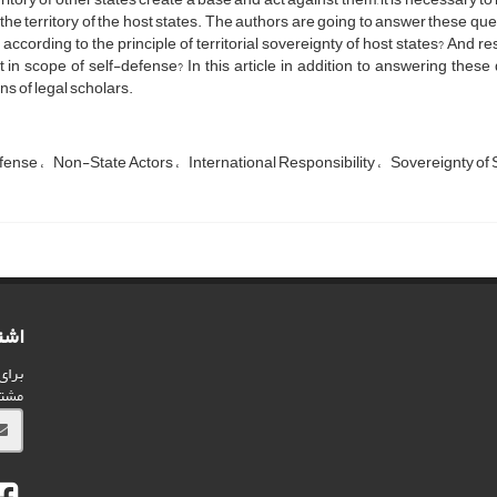
 the territory of the host states. The authors are going to answer these ques
 according to the principle of territorial sovereignty of host states? And r
 in scope of self-defense? In this article in addition to answering these 
ns of legal scholars.
fense
Non-State Actors
International Responsibility
Sovereignty of 
اشت
برای
مشت