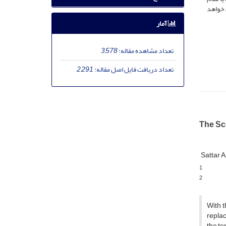
ل خواهد
آمار
تعداد مشاهده مقاله:
3,578
تعداد دریافت فایل اصل مقاله:
2,291
The Sc
Sattar A
1
2
With t
replac
the te