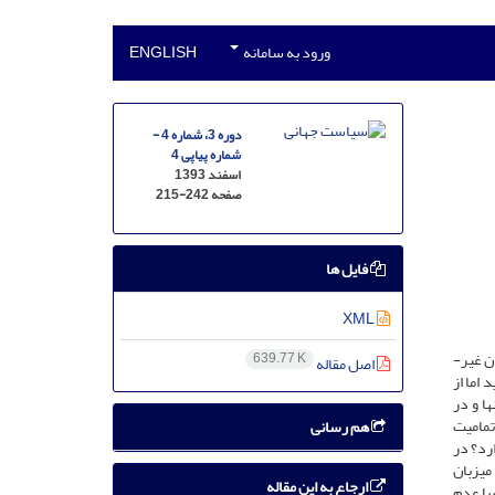
ورود به سامانه
ENGLISH
دوره 3، شماره 4 -
شماره پیاپی 4
اسفند 1393
صفحه
215-242
فایل ها
XML
با افزایش تعداد کنش­گران غیردولتی و ازدیاد نقش آن­ها در جامعه بین­المللی، فراوانی جنگ میان دولت­ها به تدریج جای خود را به جنگ میان دولت­ها و کنش­گران غیر­
639.77 K
اصل مقاله
اما از
ها و در
تمامیت
هم رسانی
رد؟ در
میزبان
ارجاع به این مقاله
یا عدم