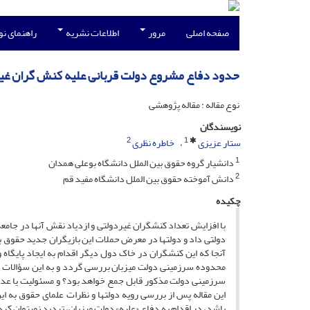
صفحه اصلی
مرور
اطلاعات نشریه
راهنمای ن
حدود دفاع مشروع دولت قربانی علیه کنش گران غی
نوع مقاله : مقاله پژوهشی
نویسندگان
2
1
ستار عزیزی
خاطره نظری
1
دانشیار گروه حقوق بین الملل دانشگاه بوعلی همدان
2
دانش آموخته حقوق بین الملل دانشگاه مفید قم
چکیده
دولتی داد و دولت­ها در معرض حملات این بازیگران جدید حقوق ب
آن­جا که این کنش­گران در خاک دول دیگر اقدام به ایجاد پایگاه 
محدوده سرزمینی دولت میزبان بررسی گردد و به این سؤالات پ
سرزمینی دولت مذکور قابل جمع خواهد بود؟ و مسئولیت یا عدم
این مقاله پس از بررسی رویه دولت­ها و نظرات علمای حقوق به ا
باشد، در اقدام به دفاع «علیه» دولت میزبان، تردید نمی­توان ک