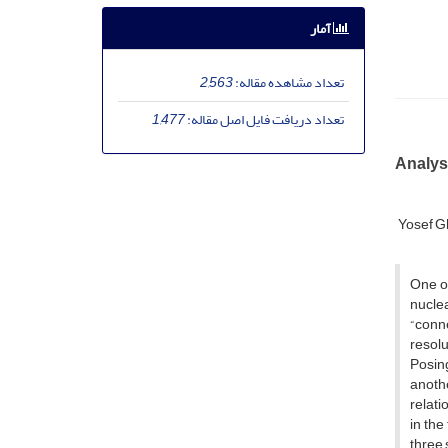
آمار
تعداد مشاهده مقاله:
2,563
تعداد دریافت فایل اصل مقاله:
1,477
Analys
Yosef G
One o
nuclea
“conn
resol
Posing
anothe
relati
in th
three 