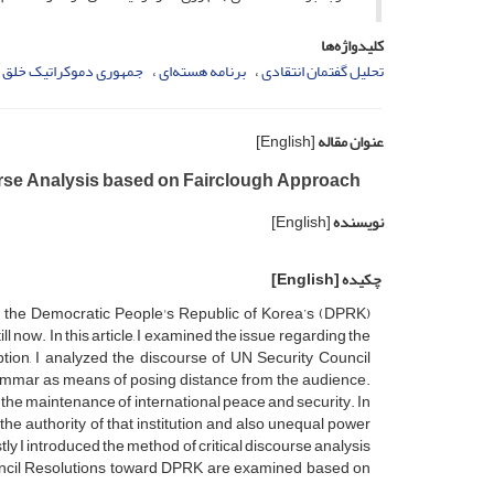
کلیدواژه‌ها
تحلیل گفتمان انتقادی
برنامه هسته‌ای
جمهوری دموکراتیک خلق 
عنوان مقاله
[English]
urse Analysis based on Fairclough Approach
نویسنده
[English]
چکیده
[English]
s the Democratic People's Republic of Korea’s (DPRK)
now. In this article, I examined the issue regarding the
ion, I analyzed the discourse of UN Security Council
mmar as means of posing distance from the audience.
 the maintenance of international peace and security. In
the authority of that institution and also unequal power
stly I introduced the method of critical discourse analysis
uncil Resolutions toward DPRK are examined based on