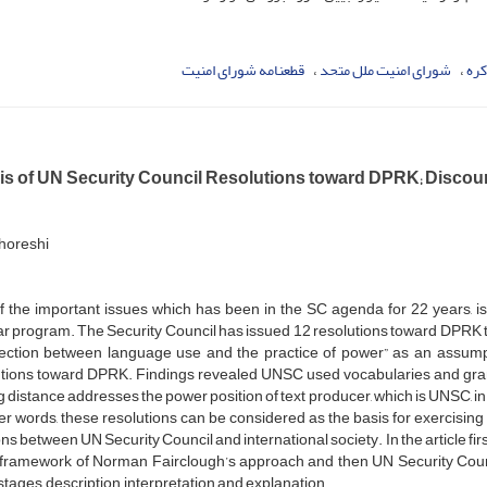
کره
شورای امنیت ملل متحد
قطعنامه شورای امنیت
is of UN Security Council Resolutions toward DPRK; Disco
horeshi
f the important issues which has been in the SC agenda for 22 years, i
r program. The Security Council has issued 12 resolutions toward DPRK till 
ection between language use and the practice of power” as an assumpt
utions toward DPRK. Findings revealed UNSC used vocabularies and gra
 distance addresses the power position of text producer, which is UNSC, in
r words, these resolutions can be considered as the basis for exercising 
ons between UN Security Council and international society. In the article fir
e framework of Norman Fairclough’s approach and then UN Security Co
stages, description, interpretation and explanation.