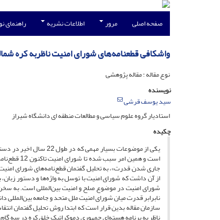
صفحه اصلی
مرور
اطلاعات نشریه
راهنمای ن
واشکافی قطعنامه‌های شورای امنیت ناظربه کره شمالی؛
نوع مقاله : مقاله پژوهشی
نویسنده
سید یوسف قرشی
استادیار گروه علوم سیاسی و مطالعات منطقه ای دانشگاه شیراز
چکیده
یکی از موضوعات بسیار مه
است و همین ا
جاری شدن قدرت»، به تحلیل گفتمان قطع‌نامه‌های شورای امنیت مل
از آن داشت که شورای امنیت با توسل به واژه‌ها و دستور زبان، 
شورای امنیت در موضوع صلح و امنیت بین‌المللی است. به سخن دی
نابرابر قدرت میان شورای امنیت ملل متحد و جامعه بین‌المللی د
سازمان مقاله بدین قرار است که ابتدا روش تحلیل گفتمان انتق
ناظر به برنامه هسته‌ای جمهوری دموکراتیک خلق کره در سه گام 