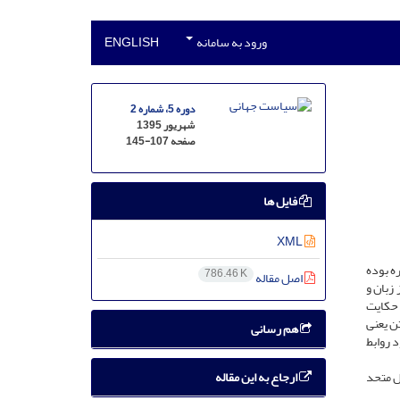
ورود به سامانه
ENGLISH
دوره 5، شماره 2
شهریور 1395
صفحه
145-107
فایل ها
XML
 کره بوده
786.46 K
اصل مقاله
 از زبان و
 حکایت
ن یعنی
هم رسانی
 روابط
ارجاع به این مقاله
ل متحد