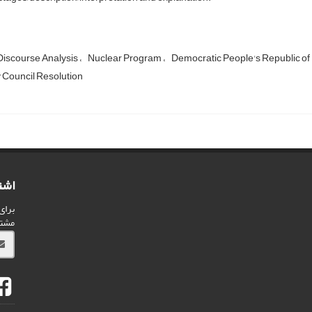
 Discourse Analysis
Nuclear Program
Democratic People's Republic of
 Council Resolution
اشت
برای
مشت