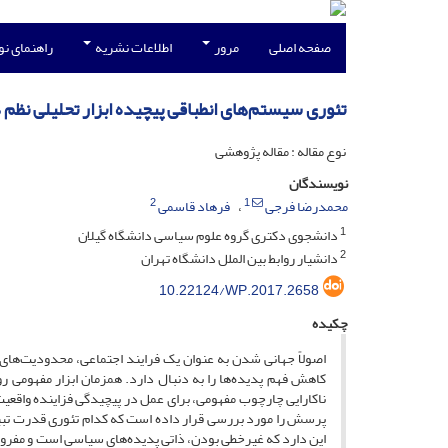
صفحه اصلی
مرور
اطلاعات نشریه
راهنمای ن
تئوری سیستم‌های انطباقی پیچیده ابزار تحلیلی نظم
نوع مقاله : مقاله پژوهشی
نویسندگان
2
1
محمدرضا فرجی
فرهاد قاسمی
1
دانشجوی دکتری گروه علوم سیاسی دانشگاه گیلان
2
دانشیار روابط بین الملل دانشگاه تهران
10.22124/WP.2017.2658
چکیده
اصولاً جهانی شدن به عنوان یک فرایند اجتماعی، محدودیت‌های
کاهش فهم پدیده‌ها را به دنبال دارد. همزمان ابزار مفهومی ر
ناکارایی چارچوب مفهومی، برای عمل در پیچیدگی فزاینده واقعیت‌
پرسش را مورد بررسی قرار داده است که کدام تئوری قدرت تبی
این دارد که غیرخطی بودن، ذاتی پدیده‌های سیاسی است و مفروضا