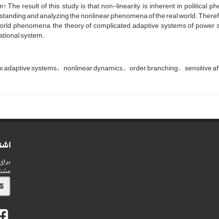
? The result of this study is that non-linearity is inherent in politica
tanding and analyzing the nonlinear phenomena of the real world. Therefore
orld phenomena, the theory of complicated adaptive systems of power se
ational system.
 adaptive systems
nonlinear dynamics
order branching
sensitive aff
اشت
برای
مشت