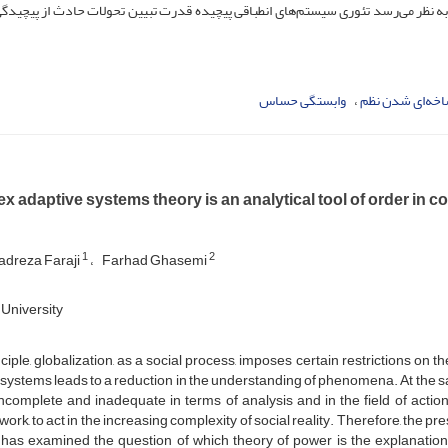
 به نظر می‌رسد تئوری سیستم‌های انطباقی پیچیده قدرت تبیین تحولات حادث از پیچید
خه‌ای شدن نظم
وابستگی حساس
x adaptive systems theory is an analytical tool of order in
1
2
dreza Faraji
Farhad Ghasemi
University
nciple, globalization, as a social process, imposes certain restrictions on t
 systems leads to a reduction in the understanding of phenomena. At the sam
ncomplete and inadequate in terms of analysis and in the field of action
ork, to act in the increasing complexity of social reality. Therefore, the pr
 has examined the question of which theory of power is the explanation o