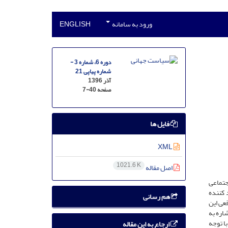
ورود به سامانه
ENGLISH
دوره 6، شماره 3 -
شماره پیاپی 21
آذر 1396
صفحه
7-40
فایل ها
XML
1021.6 K
اصل مقاله
جتماعی
 کننده
هم رسانی
عی این
اره به
ا توجه
ارجاع به این مقاله