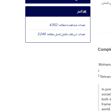
گی شدن
آمار
تعداد مشاهده مقاله:
4,352
تعداد دریافت فایل اصل مقاله:
2,249
Comple
Mohama
1
2
Tehran 
In pri
social
both i
framew
world,