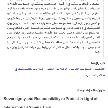
متضمن اقدامات بیشتری از قبیل؛ مسئولیت پیشگیری، مسئولیت اقدام و
مسئولیت بازسازی است و این می تواند در فهم و توسعه اهداف و عملکرد
حقوق بین الملل کیفری موثر باشد. این مقاله در صدد تبیین این مباحث و
تجزیه و تحلیل اصول و مبانی بنیادین حقوق بین الملل کیفری در پیشگیری،
واکنش و نیز بازسازی(سه مولفه اصلی مسئولیتِ حمایت) است. دیوان بین
المللی کیفری و دولت ها دارای مسئولیت مشترک هستند. اصل همکاری بین
دو سطح بین المللی و ملی، تجلی اصل اقدام سلسله مراتبی در حقوق بین
الملل کیفری است که به صلاحیت تکمیلی تعبیر می شود که نه تنها، نحوه ی
تخصیص اعمال صلاحیت بین صلاحیت قضایی کیفری ملی و بین المللی را
تنظیم می نماید؛ بلکه اعمال صلاحیت در روابط بین دولت ها را نیز بیان می
کند.
کلیدواژه‌ها
حاکمیت
مسئولیت حمایت
جرایم بین المللی
دیوان بین المللی کیفری
صلاحیت جهانی
عنوان مقاله
[English]
Sovereignty and Responsibility to Protect in Light of
International Criminal Law