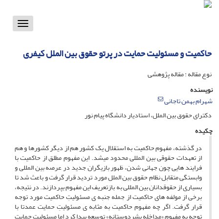
Toggle
vigation
حاکمیت و مسئولیت حمایت در پرتو حقوق بین الملل کیفری
نوع مقاله : مقاله پژوهشی
نویسنده
شهرام بهمن تاجانی
دکترای حقوق بین الملل، استادیار دانشگاه پیام نور
چکیده
در گذشته، مفهوم حاکمیت به استقلال یک کشور هم از دیگر کشورها و هم
از تعهدات حقوقی بین المللی محدود می­شد. این مفهوم مطلق از حاکمیت با
فرایند هایی چون جهانی شدن، ظهور بازیگران جدید در عرصه بین المللی و
وابستگی متقابل نظام حقوق بین الملل مورد تردید قرار گرفت و باعث شد تا
بسیاری از حقوقدانان بین المللی به بازتعریف این مفهوم بپردازند. در نتیجه،
برخی از مولفه های حاکمیت از جمله جنبه ی مسئولیتِ حاکمیت مورد توجه
قرار گرفت. اگر چه مفهوم حاکمیت به مثابه ی مسئولیتِ حمایت عمدتا با
توجه به مفهوم «مداخله بشردوستانه» توسعه پیدا کرد اما مسئولیتِ حمایت