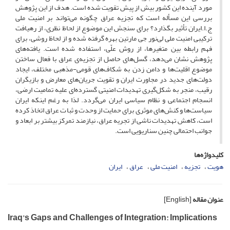
مورد آینده این کشور بیش از پیش تقویت شده است. هدف از این پژوهش
بررسی این مسأله است که تجزیه عراق چگونه می‌تواند بر امنیت ملی
ج.ا.ایران تأثیر بگذارد؟ برای سنجش این موضوع از لحاظ نظری، از رهیافت
ترکیبی امنیت ملی لی‌نور جی مارتین بهره گرفته شده و از لحاظ روشی، برای
فهم رابطه بین متغیرها، از روش علّی، استفاده شده است. یافته‌های
پژوهش نشان می‌دهد، گسل‌های حاصل از تجزیه‌ی عراق با فعال ساختن
موضوع اقلیت‌ها و دامن زدن به شکاف‌های قومی-مذهبی مختلف، ایجاد
دولت‌های جدید در مجاورت ایران و تقویت جریان‌های معارض و بازیگران
رقیب، منجر به شکل‌گیری تهدیدات امنیتی گسترده‌ای علیه تمامیت ارضی،
انسجام اجتماعی و نظام سیاسی ایران می‌گردد. لذا به رغم اینکه ایران
سیاست‌ها و کنش‌های موثری برای حمایت از وحدت و ثبات عراق اتخاذ کرده
است، کاهش تهدیدات ناشی از تجریه عراق، نیازمند تمرکز بیشتر بر ابعاد و
جوانب احتمالی چنین سناریویی است.
کلیدواژه‌ها
هویت
تجزیه
امنیت ملی
عراق
ایران
عنوان مقاله
[English]
Iraq's Gaps and Challenges of Integration: Implications