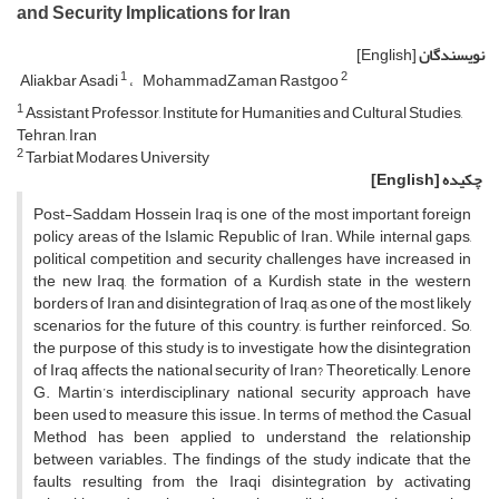
and Security Implications for Iran
نویسندگان
[English]
1
2
Aliakbar Asadi
MohammadZaman Rastgoo
1
Assistant Professor, Institute for Humanities and Cultural Studies,
Tehran, Iran
2
Tarbiat Modares University
چکیده
[English]
Post-Saddam Hossein Iraq is one of the most important foreign
policy areas of the Islamic Republic of Iran. While internal gaps,
political competition and security challenges have increased in
the new Iraq, the formation of a Kurdish state in the western
borders of Iran and disintegration of Iraq, as one of the most likely
scenarios for the future of this country, is further reinforced. So,
the purpose of this study is to investigate how the disintegration
of Iraq affects the national security of Iran? Theoretically, Lenore
G. Martin’s interdisciplinary national security approach have
been used to measure this issue. In terms of method, the Casual
Method has been applied to understand the relationship
between variables. The findings of the study indicate that the
faults resulting from the Iraqi disintegration by activating