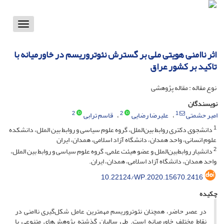
Toggle
vigation
اثر ناامنی هویتی ملی بر گسترش نئوتروریسم در خاورمیانه با
تاکید بر کشور عراق
نوع مقاله : مقاله پژوهشی
نویسندگان
2
2
1
امیر حشمتی
علیرضا رضایی
قاسم ترابی
1
دانشجوی دکتری روابط بین‌الملل، گروه علوم سیاسی و روابط بین الملل، دانشکده
علوم انسانی، واحد همدان، دانشگاه آزاد اسلامی، همدان، ایران
2
دانشیار روابط‌بین‌الملل و عضو هیئت علمی، گروه علوم سیاسی و روابط بین الملل،
واحد همدان، دانشگاه آزاد اسلامی، همدان، ایران.
10.22124/WP.2020.15670.2416
چکیده
در عصر حاضر، همچنان نئوتروریسم مهمترین عامل شکل‌گیری ناامنی در
نقاط مختلف خاورمیانه است. طی سالیان گذشته پژوهش‌های متنوعی با