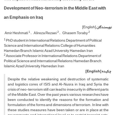
Development of Neo-terrorism in the Middle East with
an Emphasis on Iraq
نویسندگان
[English]
1
2
2
Amir Heshmati
A,lireza Rezaei
Ghasem Toraby
1
PhD student in International Relations, Department of Political
Science and International Relations, College of Humanities,
Hamedan Branch, Islamic Azad University, Hamedan, Iran
2
Associate Professor in International Relations, Department of
Political Science and International Relations, Hamedan Branch,
Islamic Azad University, Hamedan, Iran
چکیده
[English]
Despite the relative weakening and destruction of systematic
and logistics cores of ISIS and Al-Nusra in Iraq and Syria, the
crisis of neo-terrorism still can lead to insecurity in different parts
of the Middle East. Over the past years, various researches have
been conducted to identify the reasons for the formation and
formulation of the forms and dimensions of terrorism. In line with
these studies, measures have been taken or are in place at the