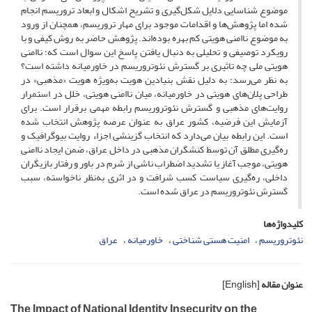
موضوع شناسایی دلایل شکل‌گیری و تشریح اشکال و ابعاد تروریسم انجام
شده اما پژوهش‌ها و اقدامات موجود برای مهار تروریسم، همچنان از ورود
به موضوع ناامنی هویتی کم بهره بوده‌اند. پژوهش حاضر به روش کیفی و با
رویکرد توصیفی و تحلیلی به دنبال یافتن پاسخ این سوال است که؛ ناامنی
هویتی ملی چه تاثیری بر گسترش نئوتروریسم در خاورمیانه داشته است؟
به نظر می‌رسد؛ به دلیل نقش بنیادین هویت به‌ویژه هویت «مذهبی» در
طراحی پلان‌های هویتی در خاورمیانه، میان ناامنی هویتی، خلل در استمرار
روایت‌های مذهبی و گسترش نئوتروریسم رابطه مهمی برقرار است. برای
آزمایش این فرضیه، کشور عراق به عنوان عرصه پژوهش انتخاب شده
است. این رابطه بیان می‌دارد که انتخاب گزینشی اجزاء روایت بیوگرافیک و
ره‌گیری مطلق آن توسط کنشگران مذهبی در داخل عراق، ضمن ایجاد ناامنی
هویتی، موجب آغاز یا تشدید اضطراب ناشی از شرم در باور و رفتار بازیگران
داخلی، ره‌گیری سیاست کسب شرافت و در اثری به‌نظر ناخواسته، سبب
گسترش نئوتروریسم در عراق شده است.
کلیدواژه‌ها
نئوتروریسم
امنیت هستی شناختی
خاورمیانه
عراق
عنوان مقاله
[English]
The Impact of National Identity Insecurity on the