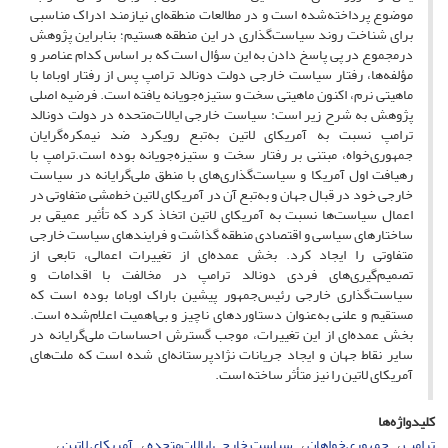
موضوع پرداخته‌شده است و در مطالعات منطقه‌ای نیازمند ادراک مناسبی
برای شناخت روند سیاست‌گذاری در این منطقه هستیم؛ بنابراین پژوهش
درمجموع در پی پاسخ دادن به این سؤال است که بر اساس کدام عناصر و
مؤلفه‌ها، رفتار سیاست خارجی دولت دونالد ترامپ پس از رفتار اوباما با
ماهیتی نرم، اکنون ماهیتی سخت و ستیزه‌جویانه یافته است. فرضیه اصلی
پژوهش به شرح زیر است: سیاست خارجی ایالات‌متحده در دولت دونالد
ترامپ نسبت به آمریکای لاتین به‌تبع رویکرد ضد نیمکره‌گرایان
جمهوری‌خواه، مبتنی بر رفتار سخت و ستیزه‌جویانه بوده است.ترامپ با
رهیافت اول آمریکا و سیاست‌گذاری‌های با منطق ملی‌گرایانه در سیاست
خارجی خود در قبال جهان و به‌تبع آن در آمریکای لاتین خط‌مشی متفاوتی در
اعمال سیاست‌ها نسبت به آمریکای لاتین اتخاذ کرد که تأثیر عمیقی بر
ساختارهای سیاسی و اقتصادی منطقه گذاشت و فرایندهای سیاست خارجی
متفاوتی را ایجاد کرد. بخش عمده‌ای از تغییرات اعمالی، تابعی از
تصمیم‌گیری‌های فردی دونالد ترامپ در مخالفت با اقدامات و
سیاست‌گذاری خارجی رئیس‌جمهور پیشین باراک اوباما بوده است که
مستقیم و علنی به‌عنوان دستاوردهای ناچیز و بی‌اهمیت اعلام‌شده است.
بخش عمده‌ای از این تغییرات، موجب گسترش احساسات ملی‌گرایانه در
سایر نقاط جهان و ایجاد جریانات نژادپرستانه‌ای شده است که ملت‌های
آمریکای لاتین را نیز متأثر ساخته است.
کلیدواژه‌ها
ترامپ
جمهوری‌خواهان
سیاست خارجی ایالات‌متحده
آمریکای لاتین