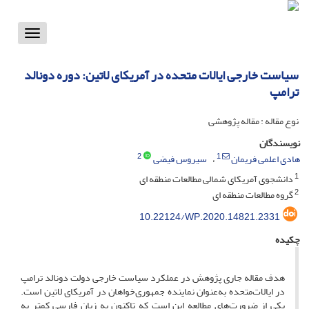
Toggle
vigation
سیاست خارجی ایالات متحده در آمریکای لاتین: دوره دونالد
ترامپ
نوع مقاله : مقاله پژوهشی
نویسندگان
2
1
هادی اعلمی فریمان
سیروس فیضی
1
دانشجوی آمریکای شمالی مطالعات منطقه ای
2
گروه مطالعات منطقه ای
10.22124/WP.2020.14821.2331
چکیده
هدف مقاله جاری پژوهش در عملکرد سیاست خارجی دولت دونالد ترامپ
در ایالات‌متحده به‌عنوان نماینده جمهوری‌خواهان در آمریکای لاتین است.
یکی از ضرورت‌های مطالعه این است که تاکنون به زبان فارسی کمتر به