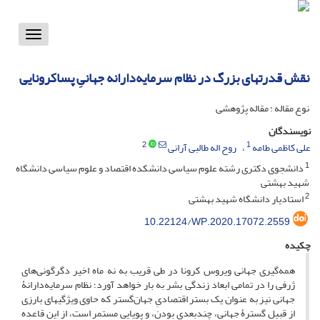
Toggle
vigation
نقش قدرتهای بزرگ در نظام سرمایه‌دارانه جهانیِ پساکرونایی
نوع مقاله : مقاله پژوهشی
نویسندگان
2
1
علی کاظمی طامه
روح اله طالبی آرانی
1
دانشجوی دکتری رشته علوم سیاسی دانشکده اقتصاد و علوم سیاسی دانشگاه
شهید بهشتی
2
استادیار دانشگاه شهید بهشتی
10.22124/WP.2020.17072.2559
چکیده
همه‌گیری جهانی ویروس کرونا در طی قریب به نه ماه اخیر دگرگونی‌های
ژرفی را در تمامی ابعاد زندگی بشر به بار خواهد آورد؛ نظام سرمایه‌دارانۀ
جهانی نیز به عنوان یک بستر اقتصادیِ جهان‌گستر که حاوی ویژگیهای بارزی
از قبیل گسترۀ جهانی، چندبعدی بودن، و پویایی مستمر است، از این قاعده