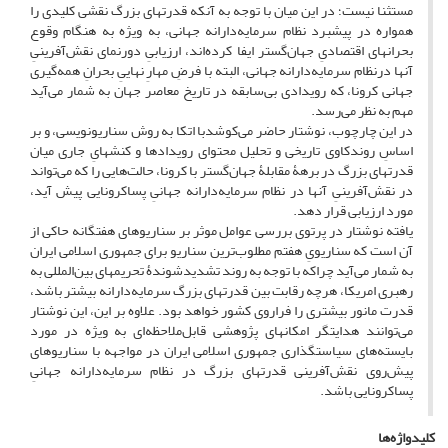
مستثنا نیست؛ در این میان با توجه به آنکه قدرتهای بزرگ نقشی کلیدی را
همواره در پیشبرد نظام سرمایه‌دارانه جهانی، به ویژه به هنگام وقوع
بحرانهای اقتصادیِ جهان‌گستر ایفا کرده‌اند، ارزیابیِ دورنمای نقش‌آفرینیِ
آنها درنظام سرمایه‌دارانه جهانی، البته با فرضِ مهارِ نهاییِ بحرانِ همه‌گیری
جهانی کرونا، که رویدادی بی‌سابقه در تاریخ معاصر جهان به شمار می‌آید
مهم به نظر می‌رسد.
در این چارچوب، نوشتار حاضر می‌کوشدبا اتکا به روش سناریونویسی، و بر
اساسِ روندکاوی تاریخی و تحلیل محتوای رویدادها و کنشهایِ جاری میان
قدرتهای بزرگ در برهۀ مقابلۀ جهان‌گستر با کرونا، حالت‌هایی را که می‌تواند
در نقش‌آفرینیِ آنها در نظام سرمایه‌دارانه جهانیِ پساکرونایی پیش آید،
مورد ارزیابی قرار دهد.
یافته نوشتار در پرتوی بررسی عوامل موثر بر سناریوهای هفتگانه حاکی از
آن است که سناریویِ هفتم مطلوب‌ترین سناریو برای جمهوری اسلامی ایران
به شمار می‌آید چراکه با توجه به روند تشدیدشوندۀ تحریمهای بین‌المللی به
رهبری امریکا، هرچه رقابت بین قدرتهای بزرگ سرمایه‌دارانه بیشتر باشد،
قدرت مانور بیشتری را فراروی کشور خواهد بود. علاوه بر این، این نوشتار
می‌توانند هدایتگر امکانهای پژوهشی قابل‌ملاحظه‌ای به ویژه در مورد
بایسته‌های سیاستگذاری جمهوری اسلامی ایران در مواجهه با سناریوهای
پیش‌روی نقش‌آفرینی قدرتهای بزرگ در نظام سرمایه‌دارانه جهانیِ
پساکرونایی باشد.
کلیدواژه‌ها