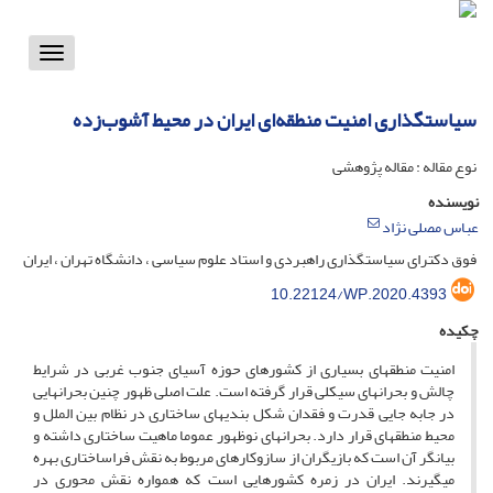
Toggle
vigation
سیاستگذاری امنیت منطقه‌ای ایران در محیط آشوب‌زده
نوع مقاله : مقاله پژوهشی
نویسنده
عباس مصلی نژاد
فوق دکترای سیاستگذاری راهبردی و استاد علوم سیاسی ، دانشگاه تهران ، ایران
10.22124/WP.2020.4393
چکیده
امنیت منطقه­ای بسیاری از کشورهای حوزه آسیای جنوب غربی در شرایط
چالش و بحران­های سیکلی قرار گرفته است. علت اصلی ظهور چنین بحران­هایی
در جابه جایی قدرت و فقدان شکل بندی­های ساختاری در نظام بین الملل و
محیط منطقه­ای قرار دارد. بحران­های نوظهور عموما ماهیت ساختاری داشته و
بیانگر آن است که بازیگران از سازوکارهای مربوط به نقش فراساختاری بهره
می­گیرند. ایران در زمره کشورهایی است که همواره نقش محوری در