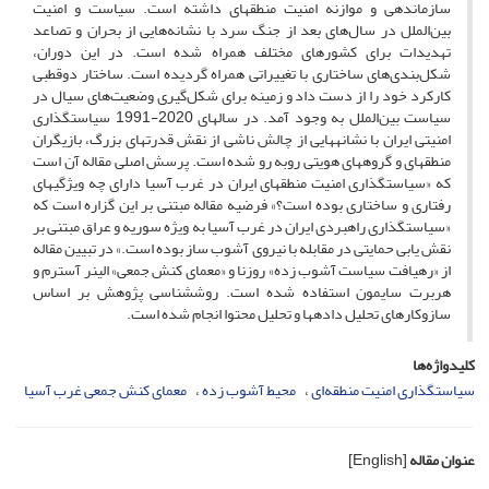
سازماندهی و موازنه امنیت منطقه­ای داشته است. سیاست و امنیت
بین‌الملل در سال‌های بعد از جنگ سرد با نشانه‌هایی از بحران و تصاعد
تهدیدات برای کشورهای مختلف همراه شده است. در این دوران،
شکل‌بندی‌های ساختاری با تغییراتی همراه گردیده است. ساختار دوقطبی
کارکرد خود را از دست داد و زمینه برای شکل‌گیری وضعیت‌های سیال در
سیاست بین‌الملل به وجود آمد. در سال­های 2020-1991 سیاستگذاری
امنیتی ایران با نشانه­هایی از چالش ناشی از نقش قدرت­های بزرگ، بازیگران
منطقه­ای و گروه­های هویتی روبه رو شده است. پرسش اصلی مقاله آن است
که «سیاستگذاری امنیت منطقه­ای ایران در غرب آسیا دارای چه ویژگی­های
رفتاری و ساختاری بوده است؟» فرضیه مقاله مبتنی بر این گزاره است که
«سیاستگذاری راهبردی ایران در غرب آسیا به ویژه سوریه و عراق مبتنی بر
نقش یابی حمایتی در مقابله با نیروی آشوب ساز بوده است.» در تبیین مقاله
از «رهیافت سیاست آشوب زده» روزنا و «معمای کنش جمعی» الینر آسترم و
هربرت سایمون استفاده شده است. روش­شناسی پژوهش بر اساس
سازوکارهای تحلیل داده­ها و تحلیل محتوا انجام شده است.
کلیدواژه‌ها
سیاستگذاری امنیت منطقه‌ای
محیط آشوب زده
معمای کنش جمعی غرب آسیا
عنوان مقاله
[English]