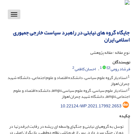
Toggle
vigation
جایگاه گروه های نیابتی در راهبرد سیاست خارجی جمهوری
اسلامی ایران
نوع مقاله : مقاله پژوهشی
نویسندگان
2
1
فرشاد رومی
احسان کاظمی
1
استادیار گروه علوم سیاسی، دانشکده اقتصاد و علوم اجتماعی، دانشگاه شهید
چمران اهواز
2
استادیار علوم سیاسی، گروه علوم سیاسی &amp; دانشکده اقتصاد و علوم
اجتماعی &amp;; دانشگاه شهید چمران اهواز
10.22124/WP.2021.17992.2653
چکیده
توسل به گروههای نیابتی و جنگهای واسطه ای ریشه در رقابت ابرقدرتها در
دوران جنگ سرد دارد. پس از فروپاشی نظام دوقطبی، بازیگران اصلی در