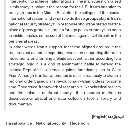
intervention to achieve national goals. The main question raised
in this study is "what is the reason for the I. R. Iran's attention to
proxy groups in the Middle East after the collapse of the bipolar
international system and what role do these groups play in Iran's
national security strategy?" In response should be stated that the
place of proxy groups in Iranian foreign policy strategy has been
to institutionalize some sort of balance against US threats in the
peripheral areas.
In other words, Iran's support for these aligned groups in the
region is not aimed at exporting revolution, supporting liberation
movements, and forming a Shiite crescent; rather, according to a
strategic logic, it is a kind of asymmetric battle to defend the
Islamic Republic's existence against American plots in West
Asia. Although, Iran has attempted to use this capacity to shape a
regional order based on its revolutionary-Islamic ideas for some
time. Theoretical framework of research is "Neoclassical realism
and the balance of threat theory", the research method is
descriptive-analytical and data collection tool is library and
documentary.
کلیدواژه‌ها
[English]
Threat balance
National Security
Hegemony