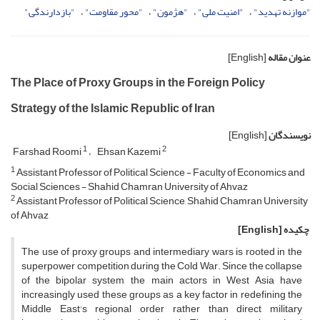
"موازنه تهدید"
"امنیت ملی"
"هژمون"
"محور مقاومت"
"بازدارندگی"
عنوان مقاله
[English]
The Place of Proxy Groups in the Foreign Policy
Strategy of the Islamic Republic of Iran
نویسندگان
[English]
1
2
Farshad Roomi
Ehsan Kazemi
1
Assistant Professor of Political Science - Faculty of Economics and
Social Sciences - Shahid Chamran University of Ahvaz
2
Assistant Professor of Political Science, Shahid Chamran University
of Ahvaz
چکیده
[English]
The use of proxy groups and intermediary wars is rooted in the
superpower competition during the Cold War. Since the collapse
of the bipolar system, the main actors in West Asia have
increasingly used these groups as a key factor in redefining the
Middle East's regional order rather than direct military