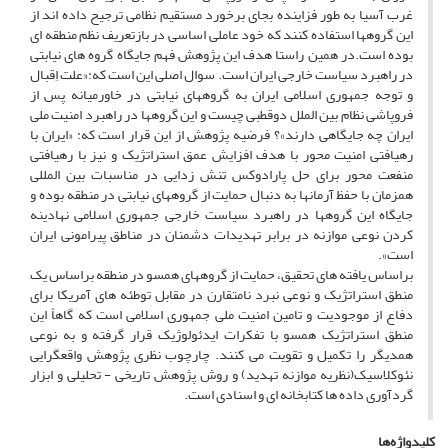
غرب آسیا به طور فزاینده بجای برخورد مستقیم نظامی ترجیح داده اند از
این گروهها استفاده کنند که خود عاملی اساسی در بازتعریف نظم منطقه ای
بوده است.در همین راستا هدف این پژوهش فهم جایگاه گروه های نیابتی
در راهبرد سیاست خارجی ایران است. سوال اصلی این است که:«علت اِقبال
و توجه جمهوری اسلامی ایران به گروههای نیابتی در خاورمیانه پس از
فروپاشی نظام بین الملل دوقطبی چیست و این گروهها در راهبرد امنیت ملی
ایران چه جایگاهی دارند»؟ فرضیه پژوهش از این قرار است که: «ایران با
رهیافتی امنیت محور با هدف افزایش عمق استراتژیک و نیز با رهیافتی
منفعت محور برای حل پارادوکس تنش زدایی در مناسبات بین المللی
همزمان با حفظ آرمانها به دنبال حمایت از گروههای نیابتی در منطقه بوده و
جایگاه این گروهها در راهبرد سیاست خارجی جمهوری اسلامی نهادینه
کردن نوعی موازنه در برابر تهدیدات دشمنان در مناطق پیرامونی ایران
است».
براساس یافته های تحقیق، حمایت از گروههای همسو در منطقه براساس یک
منطق استراتژیک و نوعی نبرد نامتقارن در مقابل توطئه های آمریکا برای
دفاع از موجودیت و تامین امنیت ملی جمهوری اسلامی است که گاهاً این
منطق استراتژیک همسو با تفکرات ایدئولوژیک قرار گرفته و به نوعی
همدیگر را تکمیل و تقویت می کنند. چارچوب نظری پژوهش واقعگرایی
نئوکلاسیک(نظریه موازنه تهدید) و روش پژوهش تاریخی - تحلیلی و ابزار
گردآوری داده ها کتابخانه ای و اسنادی است.
کلیدواژه‌ها