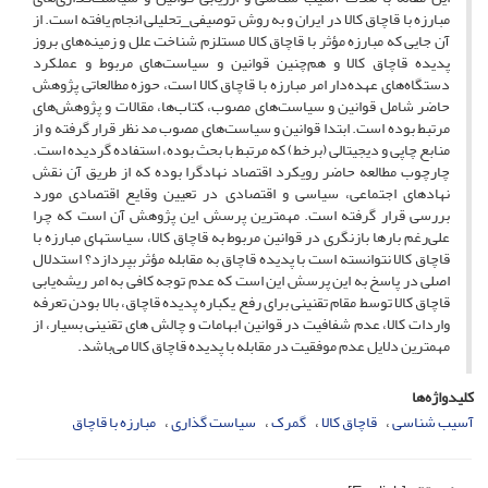
مبارزه با قاچاق کالا در ایران و به روش توصیفی_تحلیلی انجام یافته است. از
آن جایی که مبارزه مؤثر با قاچاق کالا مستلزم شناخت علل و زمینه‌های بروز
پدیده قاچاق کالا و هم‌چنین قوانین و سیاست‌های مربوط و عملکرد
دستگاه‌های عهده‌دار امر مبارزه با قاچاق کالا است، حوزه مطالعاتی پژوهش
حاضر شامل قوانین و سیاست‌های مصوب، کتاب‌ها، مقالات و پژوهش‌های
مرتبط بوده است. ابتدا قوانین و سیاست‌های مصوب مد نظر قرار گرفته و از
منابع چاپی و دیجیتالی (برخط) که مرتبط با بحث بوده، استفاده گردیده است.
چارچوب مطالعه حاضر رویکرد اقتصاد نهادگرا بوده که از طریق آن نقش
نهادهای اجتماعی، سیاسی و اقتصادی در تعیین وقایع اقتصادی مورد
بررسی قرار گرفته است. مهمترین پرسش این پژوهش آن است که چرا
علی‌رغم بارها بازنگری در قوانین مربوط به قاچاق کالا، سیاستهای مبارزه با
قاچاق کالا نتوانسته است با پدیده قاچاق به مقابله مؤثر بپردازد؟ استدلال
اصلی در پاسخ به این پرسش این است که عدم توجه کافی به امر ریشه‌یابی
قاچاق کالا توسط مقام تقنینی برای رفع یکباره پدیده قاچاق، بالا بودن تعرفه
واردات کالا، عدم شفافیت در قوانین ابهامات و چالش های تقنینی بسیار، از
مهمترین دلایل عدم موفقیت در مقابله با پدیده قاچاق کالا می‌باشد.
کلیدواژه‌ها
آسیب شناسی
قاچاق کالا
گمرک
سیاست گذاری
مبارزه با قاچاق