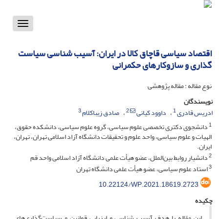
Toggle
vigation
اقتصاد سیاسی قاچاق کالا در ایران: آسیب شناسی سیاست
گذاری و سازوکارهای حکمرانی
نوع مقاله : مقاله پژوهشی
نویسندگان
3
2
1
ادریس قادری
داوود کیانی
صادق زیباکلام
1
دانشجوی دکتری تخصصی علوم سیاسی، گروه علوم سیاسی، دانشکده حقوق،
الهیات و علوم سیاسی، واحد علوم و تحقیقات دانشگاه آزاد اسلامی تهران، تهران،
ایران.
2
دانشیار روابط بین‌الملل، عضو هیأت علمی دانشگاه آزاد اسلامی واحد قم
3
استاد علوم سیاسی، عضو هیأت علمی دانشگاه تهران
10.22124/WP.2021.18619.2723
چکیده
این مقاله با هدف آسیب شناسی و ارزیابی قوانین و سیاست‌گذاری‌های