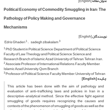
عنوان مقاله
[English]
Political Economy of Commodity Smuggling in Iran: The
Pathology of Policy Making and Governance
Mechanisms
نویسندگان
[English]
1
3
Edris Ghaderi
sadegh zibakalam
1
PhD Student in Political Science, Department of Political Science,
Faculty of Law, Theology and Political Science, Science and
Research Branch of Islamic Azad University of Tehran, Tehran, Iran.
2
Associate Professor of International Relations, Faculty Member,
Islamic Azad University, Qom Branch
3
Professor of Political Science, Faculty Member, University of Tehran
چکیده
[English]
This article has been done with the aim of pathology and
evaluation of anti-trafficking laws and policies in Iran in a
descriptive-analytical method. Since the effective fight against
smuggling of goods requires recognizing the causes and
contexts of the phenomenon of smuggling of goods as well as the