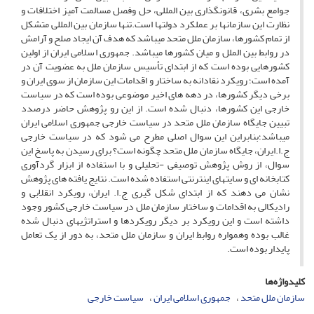
جوامع بشری، قانونگذاری بین المللی، حل وفصل مسالمت آمیز اختلافات و
نظارت این سازمانها بر عملکرد دولتها است.تنها سازمان بین المللی متشکل
از تمام کشورها، سازمان ملل متحد میباشد که هدف آن ایجاد صلح و آرامش
در روابط بین الملل و میان کشورها میباشد. جمهوری اسلامی ایران از اولین
کشورهایی بوده است که از ابتدای تأسیس سازمان ملل به عضویت آن در
آمده است؛ رویکرد نقادانه به ساختار و اقدامات این سازمان از سوی ایران و
برخی دیگر کشورها، در دهه های اخیر موضوعی بوده است که در سیاست
خارجی این کشورها، دنبال شده است. از این رو پژوهش حاضر درصدد
تبیین جایگاه سازمان ملل متحد در سیاست خارجی جمهوری اسلامی ایران
میباشد؛بنابراین این سوال اصلی مطرح می شود که در سیاست خارجی
ج.ا.ایران، جایگاه سازمان ملل متحد چگونه است؟ برای رسیدن به پاسخ این
سوال، از روش پژوهش توصیفی -تحلیلی و با استفاده از ابزار گردآوری
کتابخانه ای و سایتهای اینترنتی استفاده شده است. نتایج یافته های پژوهش
نشان می دهند که از ابتدای شکل گیری ج.ا. ایران، رویکرد انقلابی و
رادیکالی به اقدامات و ساختار سازمان ملل در سیاست خارجی کشور وجود
داشته است و این رویکرد بر دیگر رویکردها و استراتژیهای دنبال شده
غالب بوده وهمواره روابط ایران و سازمان ملل متحد، به دور از یک تعامل
پایدار بوده است.
کلیدواژه‌ها
سازمان ملل متحد
جمهوری اسلامی ایران
سیاست خارجی