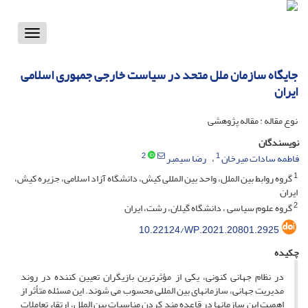
Toggle
vigation
جایگاه سازمان ملل متحد در سیاست خارجی جمهوری اسلامی
ایران
نوع مقاله : مقاله پژوهشی
نویسندگان
2
1
فاطمه سادات میرخان
رضا سیمبر
1
گروه روابط بین الملل، واحد بین المللی کیش، دانشگاه آزاد اسلامی، جزیره کیش،
ایران
2
گروه علوم سیاسی ، دانشگاه گیلان، رشت، ایران
10.22124/WP.2021.20801.2925
چکیده
در نظام جهانی کنونی، یکی از مؤثرترین بازیگران تعیین کننده در روند
مدیریت جهانی، سازمانهای بین المللی محسوب می شوند. این مسئله متأثر از
اهمیت این سازمانها در قاعده مند کردن مناسبات بین الملل، ارتقاء تعاملات