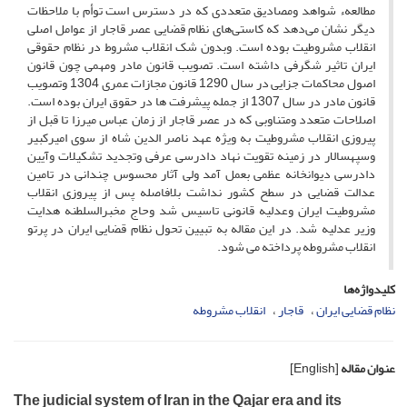
مطالعهء شواهد ومصادیق متعددی که در دسترس است توأم با ملاحظات‌
دیگر نشان می‌دهد که کاستی‌های نظام قضایی عصر قاجار از عوامل اصلی
انقلاب‌ مشروطیت بوده است. وبدون شک انقلاب مشروط در نظام حقوقی
ایران تاثیر شگرفی داشته است. تصویب قانون مادر ومهمی چون قانون
اصول محاکمات جزایی در سال 1290 قانون مجازات عمری 1304 وتصویب
قانون مادر در سال 1307 از جمله پیشرفت ها در حقوق ایران بوده است.
اصلاحات متعدد ومتناوبی که در عصر قاجار از زمان عباس میرزا تا قبل از
پیروزی انقلاب مشروطیت به ویژه عهد ناصر الدین شاه از سوی امیرکبیر
وسپهسالار در زمینه تقویت نهاد دادرسی عرفی وتجدید تشکیلات وآیین
دادرسی دیوانخانه عظمی بعمل آمد ولی آثار محسوس چندانی در تامین
عدالت قضایی در سطح کشور نداشت بلافاصله پس از پیروزی انقلاب
مشروطیت ایران وعدلیه قانونی تاسیس شد وحاج مخبرالسلطنه هدایت
وزیر عدلیه شد. در این مقاله به تبیین تحول نظام قضایی ایران در پرتو
انقلاب مشروطه پرداخته می شود.
کلیدواژه‌ها
نظام قضایی ایران
قاجار
انقلاب مشروطه
عنوان مقاله
[English]
The judicial system of Iran in the Qajar era and its