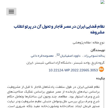
Toggle
vigation
نظام قضایی ایران در عصر قاجار و تحول آن در پرتو انقلاب
مشروطه
نوع مقاله : مقاله پژوهشی
نویسندگان
یداله تسوجی زاد
داوود اصفهانیان
معصومه قره داغی
گروه تاریخ ، واحد شبستر ، دانشگاه آزاد اسلامی، شبستر ، ایران
10.22124/WP.2022.22665.3053
چکیده
نظام قضایی ایران در طول سلطنت پادشاهان قاجار تا قبل از مشروطیت
براساس نهادهای‌ بازمانده از عصر صفوی براساس تفکیک صلاحیت‌های
شرع وعرف استوار بود. مطالعهء چند وچون این ساختارها وتعامل حکام
شرع وعرف برای بررسی علل وعوامل جنبش‌ عظیم مشروطیت ودر نهایت
صدور فرمان ایجاد عدالت‌خانه ومشورت‌خانه مفید بلکه‌ ضروری است.