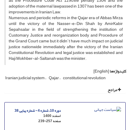
as the Procedure Code Act 1290,life penalty 1304 and the
adoption of the maternal lawpassed in 1307 has been one of the
improvements in Iranian Law.
Numerous and periodic reforms in the Qajar era of Abbas Mirza
until the victory of the Nasser-e-Din Shah by AmirKabir
Sepahsalar in the field of strengthening the institution of
Customary Justice and reorganization body and Procedure of
the Grand Court came but it didn´t have much impact on judicial
justice nationwide immediately after the victory of the Iranian
Constitutional Revolution and legal justice was established and
Haji Mokhber-al-Saltanah was the minister.
کلیدواژه‌ها
[English]
Iranian judicial system
Qajar
constitutional revolution
مراجع
دوره 10، شماره 4 - شماره پیاپی 38
اسفند 1400
صفحه
239-257