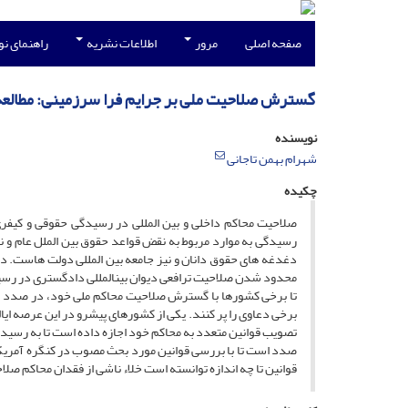
صفحه اصلی
مرور
اطلاعات نشریه
راهنمای ن
گسترش صلاحیت ملی بر جرایم فرا سرزمینی: مطالعه 
نویسنده
شهرام بهمن تاجانی
چکیده
صلاحیت محاکم داخلی و بین المللی در رسیدگی حقوقی و کیف
رسیدگی به موارد مربوط به نقض قواعد حقوق بین الملل عام و 
دغدغه های حقوق دانان و نیز جامعه بین المللی دولت هاست. د
محدود شدن صلاحیت ترافعی دیوان بینالمللی دادگستری در رسی
تا برخی کشورها با گسترش صلاحیت محاکم ملی خود، در صدد بر
برخی دعاوی را پر کنند. یکی از کشورهای پیشرو در این عرصه ایا
تصویب قوانین متعدد به محاکم خود اجازه داده است تا به رسیدگ
صدد است تا با بررسی قوانین مورد بحث مصوب در کنگره آمریکا و
قوانین تا چه اندازه توانسته است خلاء ناشی از فقدان محاکم صلاحی