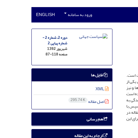
ورود به سامانه
ENGLISH
دوره 2، شماره 2 -
شماره پیاپی 2
شهریور 1392
صفحه
87-118
فایل ها
ت است.
یکی از
 و نیز
XML
ده است
دگی به
295.74 K
اصل مقاله
سپس با
اله در
ای این
هم رسانی
ارجاع به این مقاله