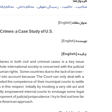
کلیدواژه‌ها
صلاحیت
حاکمیت
رسیدگی حقوقی
محاکم داخلی
محاکم ایالا
عنوان مقاله
[English]
 Crimes: a Case Study of U.S.
نویسنده
[English]
چکیده
[English]
aries in both civil and criminal cases, is a key issue
le international society is concerned with the judicial
uman rights. Some countries, due to the lack of an over-
ICJ into account, because The Court can only deal with a
ded the competence of their municipal courts to settle
 this respect. Initially by invoking a very old act and
dly empowered internal courts to envisage some legal
ent of judicial jurisprudence, I try to find out how far
this American approach.