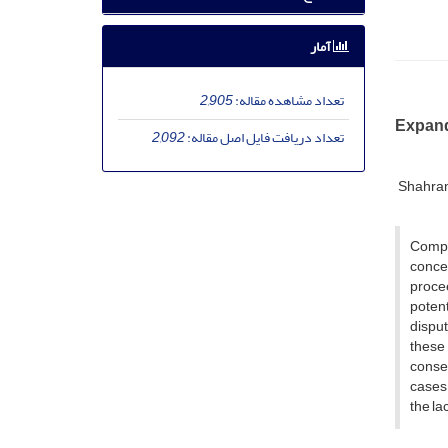
آمار
تعداد مشاهده مقاله:
2,905
Expandi
تعداد دریافت فایل اصل مقاله:
2,092
Shahra
Compet
concer
procee
potent
disput
these 
conse
cases.
the la