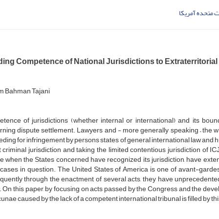
ت متحده آمریکا
ng Competence of National Jurisdictions to Extraterritorial
m Bahman Tajani
ence of jurisdictions (whether internal or international) and its bound
ning dispute settlement. Lawyers and - more generally speaking – the who
ding for infringement by persons states of general international law and h
 criminal jurisdiction and taking the limited contentious jurisdiction of 
e when the States concerned have recognized its jurisdiction, have exten
cases in question. The United States of America is one of avant-gardes in
quently through the enactment of several acts, they have unprecedente
 On this paper, by focusing on acts passed by the Congress and the developm
cunae caused by the lack of a competent international tribunal is filled by 