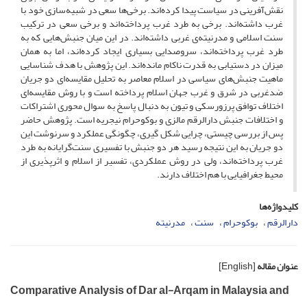
نقش‌آفرینی در سیاست پیدا کرده‌اند. برخی‌ها سعی در شبیه‌سازی خود با
غرب داشته‌اند. برخی به طرد غرب پرداخته‌اند و برخی سعی در ترکیب
سنت اسلامی و مدرنیته‌ی غربی داشته‌اند. در این میان جنبش‌هایی که به
طرد غرب پرداخته‌اند، سروصدایی بسیاری ایجاد کرده‌اند، اما به همان
میزان در دستیابی به قدرت ناکام مانده‌اند. این پژوهش با هدف شناسایی
ماهیت جنبش‌های سیاسی در اسلام معاصر به تحلیل مقایسه‌ای دو جریان
ضدغربی در شرق و غرب جهان اسلام پرداخته است و با روش مقایسه‌ای
اختلاف توافق پرزورسکی و تیون به دنبال پاسخ به سوال محوری اشتراکات
و اختلافات جنبش دارالرقم مالزی و بوکوحرام نیجریه است. پژوهش حاضر
پس از بررسی چیستی، چرایی شکل گیری، چگونگی عملکرد و سرنوشت این
دو جریان به این نتیجه رسید هر دو جنبش با تفسیری سنت‌گرایانه به طرد
غرب پرداخته‌اند، ولی در روش عملکردی، تفسیر از اسلام و اثرپذیری از
محیط جغرافیایی با هم اختلاف دارند.
کلیدواژه‌ها
دارالرقم
بوکوحرام
سنت
مدرنیته
عنوان مقاله
[English]
Comparative Analysis of Dar al-Arqam in Malaysia and