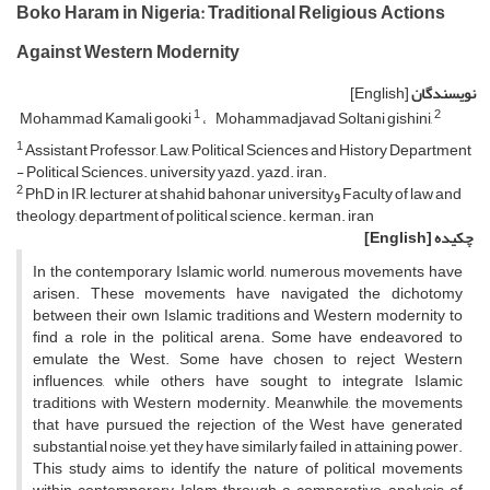
Boko Haram in Nigeria: Traditional Religious Actions
Against Western Modernity
نویسندگان
[English]
1
2
Mohammad Kamali gooki
Mohammadjavad Soltani gishini,
1
Assistant Professor, Law, Political Sciences and History Department
- Political Sciences. university yazd. yazd. iran.
2
PhD in IR, lecturer at shahid bahonar universityو Faculty of law and
theology, department of political science. kerman. iran
چکیده
[English]
In the contemporary Islamic world, numerous movements have
arisen. These movements have navigated the dichotomy
between their own Islamic traditions and Western modernity to
find a role in the political arena. Some have endeavored to
emulate the West. Some have chosen to reject Western
influences, while others have sought to integrate Islamic
traditions with Western modernity. Meanwhile, the movements
that have pursued the rejection of the West have generated
substantial noise, yet they have similarly failed in attaining power.
This study aims to identify the nature of political movements