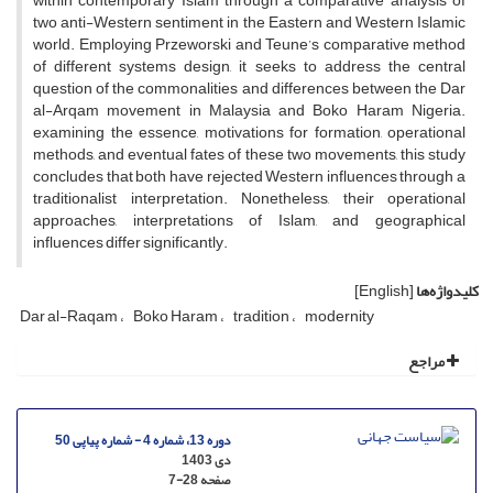
within contemporary Islam through a comparative analysis of
two anti-Western sentiment in the Eastern and Western Islamic
world. Employing Przeworski and Teune’s comparative method
of different systems design, it seeks to address the central
question of the commonalities and differences between the Dar
al-Arqam movement in Malaysia and Boko Haram Nigeria.
examining the essence, motivations for formation, operational
methods, and eventual fates of these two movements, this study
concludes that both have rejected Western influences through a
traditionalist interpretation. Nonetheless, their operational
approaches, interpretations of Islam, and geographical
influences differ significantly.
کلیدواژه‌ها
[English]
Dar al-Raqam
Boko Haram
tradition
modernity
مراجع
دوره 13، شماره 4 - شماره پیاپی 50
دی 1403
صفحه
7-28