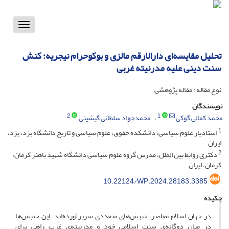
Toggle
vigation
تحلیل مقایسه‌ای دارالارقم مالزی و بوکوحرام نیجریه؛ کنش
سنت دینی علیه مدرنیته غربی
نوع مقاله : مقاله پژوهشی
نویسندگان
2
1
محمد کمالی گوکی
محمدجواد سلطانی گیشینی
1
استادیار علوم سیاسی، دانشکده حقوق، علوم سیاسی و تاریخ دانشگاه یزد، یزد،
ایران
2
دکتری روابط بین الملل، مدرس گروه علوم سیاسی دانشگاه شهید باهنر کرمان،
کرمان، ایران
10.22124/WP.2024.28183.3385
چکیده
در جهان اسلام معاصر، جنبش‌های متعددی سربرآورده‌اند. این جنبش‌ها
در میان دوگانه‌ی سنت اسلامی خود و مدرنیته‌ی غرب راهی برای