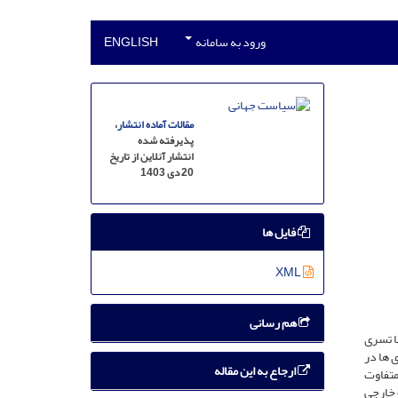
ورود به سامانه
ENGLISH
مقالات آماده انتشار
،
پذیرفته شده
انتشار آنلاین از تاریخ
20 دی 1403
فایل ها
XML
هم رسانی
ا تسری
‏ ها در
ارجاع به این مقاله
 متفاوت
 خارجی