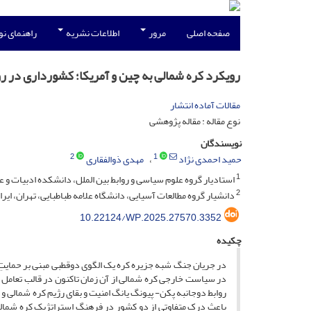
صفحه اصلی
مرور
اطلاعات نشریه
راهنمای ن
رویکرد کره شمالی به چین و آمریکا؛ کشورداری در رو
مقالات آماده انتشار
نوع مقاله : مقاله پژوهشی
نویسندگان
2
1
حمید احمدی نژاد
مهدی ذوالفقاری
1
استادیار گروه علوم سیاسی و روابط بین الملل، دانشکده ادبیات و عل
2
دانشیار گروه مطالعات آسیایی، دانشگاه علامه طباطبایی، تهران، ایرا
10.22124/WP.2025.27570.3352
چکیده
در جریان جنگ شبه ‏جزیره کره یک الگوی دوقطبی مبنی بر حمایتِ 
در سیاست خارجی کره شمالی از آن زمان تاکنون در قالب تعامل با 
روابط دوجانبه پکن- پیونگ یانگ امنیت و بقای رژیم کره شمالی و ر
باعث درک متفاوتی از دو کشور در فرهنگ استراتژیک کره شمال