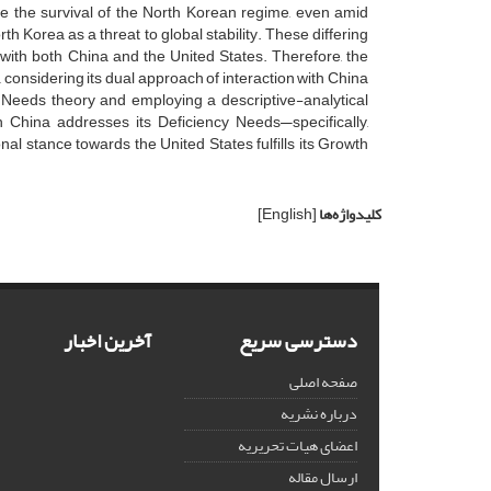
re the survival of the North Korean regime, even amid
orth Korea as a threat to global stability. These differing
s with both China and the United States. Therefore, the
, considering its dual approach of interaction with China
 Needs theory and employing a descriptive-analytical
 China addresses its Deficiency Needs—specifically,
ional stance towards the United States fulfills its Growth
کلیدواژه‌ها
[English]
دسترسی سریع
آخرین اخبار
صفحه اصلی
درباره نشریه
اعضای هیات تحریریه
ارسال مقاله