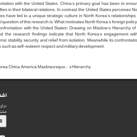
ontation with the United States. China’s primary goal has been to ensu
ulties in their bilateral relations. In contrast, the United States perceives N
ties have led to a unique strategic culture in North Korea’s relationship
l question of this research is: What motivates North Korea’s foreign policy
onfrontation with the United States? Drawing on Maslow’s Hierarchy of
d, the research findings indicate that North Korea’s engagement with
ic stability, security, and relief from isolation. Meanwhile, its confrontat
 such as self-esteem, respect, and military development.
orea, China, America, Maslow&rsquo
s Hierarchy
اشت
برای
مشت