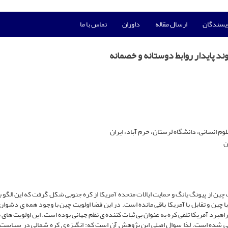
ویسندگان
ارسال مقاله
داوران
تماس با ما
ند پایدار روابط دوستانه و خصمانه
وم انسانی، دانشگاه لرستان، خرم آباد، ایران
ن
چین از پیونگ یانگ و حمایت ایالات متحده آمریکا از کره جنوبی شکل گرفت که این الگو ب
چین و تقابل با آمریکا باقی مانده است. در این فضا اولویت چین با وجود همه‏ ی دشواری
اهبرد آمریکا تلقی کره به عنوان بی‏ ثبات کننده‏ ی نظم جهانی بوده است. این اولویت ‏های
ی شده است. لذا سوال اصلی این پژوهش آن است که: انگیزه ‏ی کره شمالی در سیاست