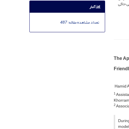
ی حاکی
آمار
تعداد مشاهده مقاله:
487
The Ap
Friendl
Hamid 
1
Assista
Khorram
2
Associat
During
model 