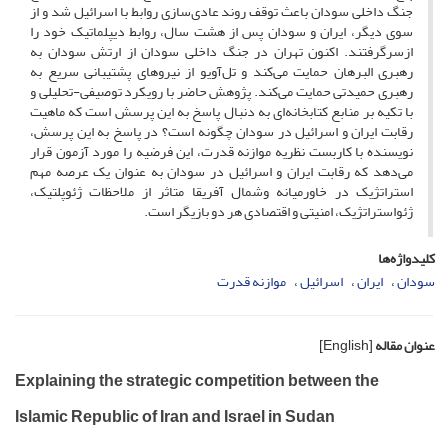
جنگ داخلی سودان باعث توقف روند عادی‌سازی روابط با اسرائیل شد و از
سوی دیگر، ایران و سودان پس از هشت سال، روابط دیپلماتیک خود را
ازسرگرفتند. اکنون تهران در جنگ داخلی سودان از ارتش سودان به
رهبری البرهان حمایت می‌کند و تل‌آویو از نیروهای پشتیبانی سریع به
رهبری حمیدتی حمایت می‌‌‌‌کند. پژوهش حاضر با رویکرد توصیفی-تحلیلی و
با تکیه بر منابع کتابخانه‌ای به دنبال پاسخ به این پرسش است که ماهیت
رقابت ایران و اسرائیل در سودان چگونه است؟ در پاسخ به این پرسش،
نویسنده با کاربست نظریه موازنه قدرت، این فرضیه را مورد آزمون قرار
می‌دهد که رقابت ایران و اسرائیل در سودان به عنوان یک عرصه مهم
استراتژیک در خاورمیانه وشمال آفریقا متاثر از ملاحظات ژئوپلتیک،
ژئواستراتژیک، امنیتی و اقتصادی هر دو بازیگر است.
کلیدواژه‌ها
سودان
ایران
اسرائیل
موازنه قدرت
عنوان مقاله
[English]
Explaining the strategic competition between the
Islamic Republic of Iran and Israel in Sudan