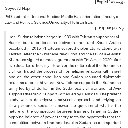
نویسنده
[English]
Seyed Ali Nejat
PhD student in Regional Studies, Middle East orientation, Faculty of
Law and Political Science, University of Tehran, Iran.
چکیده
[English]
Iran-Sudan relations began in 1989 with Tehran's support for al-
Bashir, but after tensions between Iran and Saudi Arabia
escalated in 2016, Khartoum severed diplomatic relations with
Tehran. After the Sudanese revolution and the fall of al-Bashir,
Khartoum signed a peace agreement with Tel Aviv in 2020 after
five decades of hostility. However, the outbreak of the Sudanese
civil war halted the process of normalizing relations with Israel,
and on the other hand, Iran and Sudan resumed diplomatic
relations after eight years. Now, Tehran supports the Sudanese
army led by al-Burhan in the Sudanese civil war, and Tel Aviv
supports the Rapid Support Forces led by Hamidati. The present
study, with a descriptive-analytical approach and relying on
library sources, seeks to answer the question of what is the
nature of the competition between Iran and Israel in Sudan?
applying balance of power theory, tests the hypothesis that the
competition between Iran and Israel in Sudan, as an important