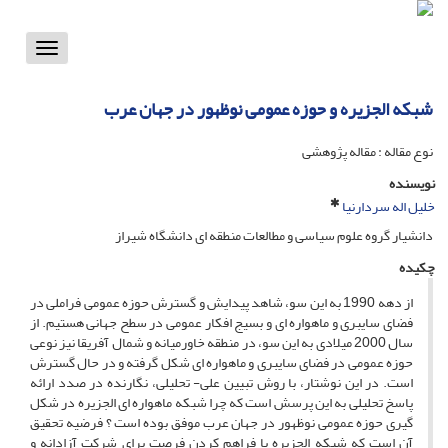
Toggle
vigation
شبکه الجزیره و حوزه عمومی نوظهور در جهان عرب
نوع مقاله : مقاله پژوهشی
نویسنده
خلیل اله سردارنیا
دانشیار گروه علوم سیاسی و مطالعات منطقه ای دانشگاه شیراز
چکیده
از دهه 1990 به این سو، شاهد پیدایش و گسترش حوزه عمومی فراملی در
فضای سایبری و ماهواره ای و بسیج افکار عمومی در سطح جهانی هستیم. از
سال 2000 میلادی به این سو، در منطقه خاورمیانه و شمال آفریقا نیز نوعی
حوزه عمومی در فضای سایبری و ماهواره ای شکل گرفته و در حال گسترش
است. در این نوشتار، با روش تبیین علی- تحلیلی، نگارنده در صدد ارائه
پاسخ تحلیلی به این پرسش است که چرا شبکه ماهواره ای الجزیره در شکل
گیری حوزه عمومی نوظهور در جهان عرب موفق بوده است ؟ فرضیه تحقیق
آن است که شبکه الجزیره با فراهم کردن فرصت برای شرکت آزادانه و