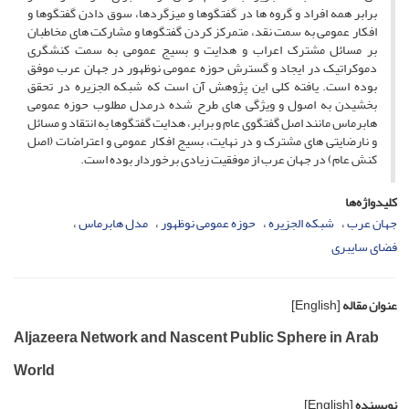
برابر همه افراد و گروه ها در گفتگوها و میزگردها، سوق دادن گفتگوها و
افکار عمومی به سمت نقد، متمرکز کردن گفتگوها و مشارکت های مخاطبان
بر مسائل مشترک اعراب و هدایت و بسیج عمومی به سمت کنشگری
دموکراتیک در ایجاد و گسترش حوزه عمومی نوظهور در جهان عرب موفق
بوده است. یافته کلی این پژوهش آن است که شبکه الجزیره در تحقق
بخشیدن به اصول و ویژگی های طرح شده درمدل مطلوب حوزه عمومی
هابرماس مانند اصل گفتگوی عام و برابر، هدایت گفتگوها به انتقاد و مسائل
و نارضایتی های مشترک و در نهایت، بسیج افکار عمومی و اعتراضات (اصل
کنش عام) در جهان عرب از موفقیت زیادی برخوردار بوده است.
کلیدواژه‌ها
جهان عرب
شبکه الجزیره
حوزه عمومی نوظهور
مدل هابرماس
فضای سایبری
عنوان مقاله
[English]
Aljazeera Network and Nascent Public Sphere in Arab
World
نویسنده
[English]