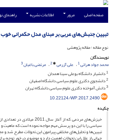
صفحه اصلی
مرور
اطلاعات نشریه
راهنمای ن
تبیین جنبش‌های عربی بر مبنای مدل حکمرانی خوب
نوع مقاله : مقاله پژوهشی
نویسندگان
3
2
1
محمد جواد هراتی
علی آزرمی
مرتضی باغیان
1
دانشیار دانشگاه بوعلی سینا همدان
2
دانشجوی دکتری علوم سیاسی دانشگاه اصفهان
3
دانش آموخته دکتری علوم سیاسی دانشگاه تهران
10.22124/WP.2017.2490
چکیده
خیزش‌های مردمی که از آغاز 
سیاسی را با این دو پرسش مهم مواجه نموده است که ماهیت و 
تبیین‌ها و تحلیل‌های مختلفی پیرامون این تحولات مطرح شد و مجا
جهانی از علل این تحولات اهمیت دارد و موضوع درخور توجه ب