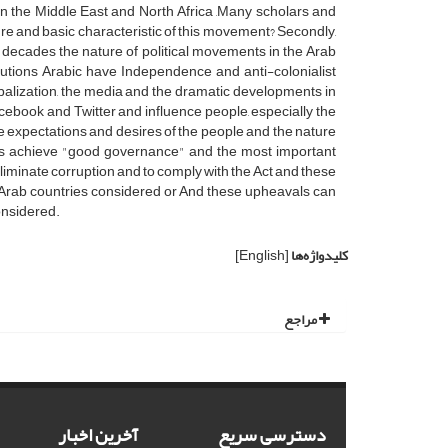
in the Middle East and North Africa ,Many scholars and
Nature and basic characteristic of this movement? Secondly,
 decades the nature of political movements in the Arab
utions Arabic have Independence and anti-colonialist
lobalization, the media and the dramatic developments in
acebook and Twitter and influence people, especially the
he expectations and desires of the people and the nature
ies achieve "good governance" and the most important
liminate corruption and to comply with the Act and these
Arab countries considered or And these upheavals can
onsidered.
کلیدواژه‌ها
[English]
مراجع
دسترسی سریع
آخرین اخبار