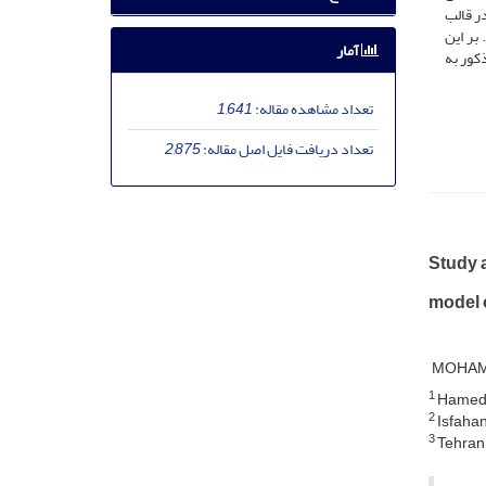
ر قالب
بر این
آمار
کور به
تعداد مشاهده مقاله:
1,641
تعداد دریافت فایل اصل مقاله:
2,875
Study a
model 
MOHAMM
1
Hameda
2
Isfahan
3
Tehran 