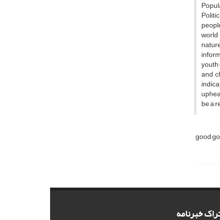
Popula
Politi
people
world
nature
inform
youth 
and c
indica
uphea
be a r
good g
راک خبرنامه