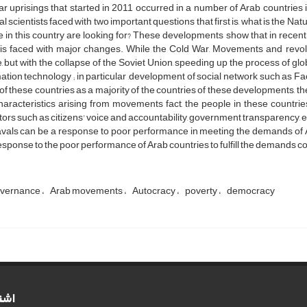
r uprisings that started in 2011 occurred in a number of Arab countries 
cal scientists faced with two important questions that first is, what is the 
 in this country are looking for? These developments show that in recent
 is faced with major changes. While the Cold War, Movements and revol
, but with the collapse of the Soviet Union, speeding up the process of g
ation technology ; in particular ,development of social network such as F
of these countries as a majority of the countries of these developments, t
haracteristics arising from movements fact, the people in these countr
tors such as citizens' voice and accountability, government transparency, e
vals can be a response to poor performance in meeting the demands of 
esponse to the poor performance of Arab countries to fulfill the demands c
overnance
Arab movements
Autocracy
poverty
democracy
اشت