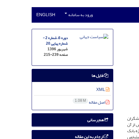
ورود به سامانه
ENGLISH
دوره 6، شماره 2 -
شماره پیاپی 20
شهریور 1396
صفحه
215-239
فایل ها
XML
1.08 M
اصل مقاله
ژوهشگران
هم رسانی
 از آن
ژه بانک
ارجاع به این مقاله
ت مشخص