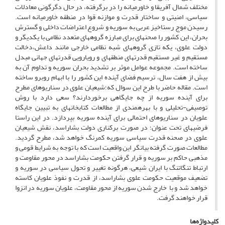
مختلف شمال آفریقا و خاورمیانه را در بر­گرفته، در حال دگرگونی معادلات
سیاسی، امنیتی و ساختار قدرت و موازنه قوا در منطقه خاورمیانه است.
رسیدن موج رستاخیز عربی به سوریه و شروع اعتراضات داخلی و گسترش
بحران، این کشور را صحنه­ای برای مبارزه گروه­های متعدد نظامی با یکدیگر و
دولت علوی، یکه تازی گروه­های شبه نظامی خارجی مانند داعش،دخالت
مستقیم و غیر مستقیم قدرت­های منطقه­ای و رویارویی قدرت­های جهانی مبدل
ساخته است. مجموعه عوامل موثر بر تشدید بحران سوریه و تداوم آن به
بیش از هفت سال، ترسیم فضای آینده این کشور را با ابهام روبرو ساخته
است. مقاله حاضر با طرح این سوال که؛شیعیان علوی در سناریوهای مطرح
برای آینده سوریه از چه جایگاهی برخوردارند؟ سعی دارد با روش
توصیفی-تحلیلی و با بهره­مندی از مطالعات کتابخانه­ای به تبیین جایگاه
علویان در سناریوهای احتمالی برای آینده سوریه بپردازد. در این راستا
فرضیه­ای تحت عنوان؛ در صورت برکناری دولت بشاراسد، نقش شیعیان
علوی در صحنه قدرت سیاسی سوریه کمرنگ خواهد شد، مطرح گردید.
مطالعات صورت گرفته بیانگر این واقعیت است که با توجه به شرایط قومی و
مذهبی حاکم بر سوریه و قرار گرفتن حکومت بشاراسد در محور مقاومت و
ارتباط تنگاتنگ با ایران شیعی، هرگونه تغییر و تحول سیاسی در سوریه و
تضعیف موقعیت حکومت علوی بشاراسد، از قدرت و نفوذ علویان کاسته
خواهد شد و با خارج شدن سوریه از محور مقاومت، علویان سوریه در انزوا
قرار خواهند گرفت.
کلیدواژه‌ها