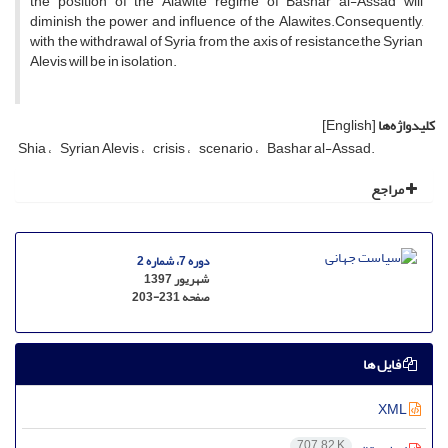
the position of the Alawite regime of Bashar al-Assad will
diminish the power and influence of the Alawites.Consequently,
with the withdrawal of Syria from the axis of resistance,the Syrian
Alevis will be in isolation.
کلیدواژه‌ها
[English]
Shia
Syrian Alevis
crisis
scenario
Bashar al-Assad.‎
مراجع
دوره 7، شماره 2
شهریور 1397
صفحه
203-231
فایل ها
XML
707.82 K