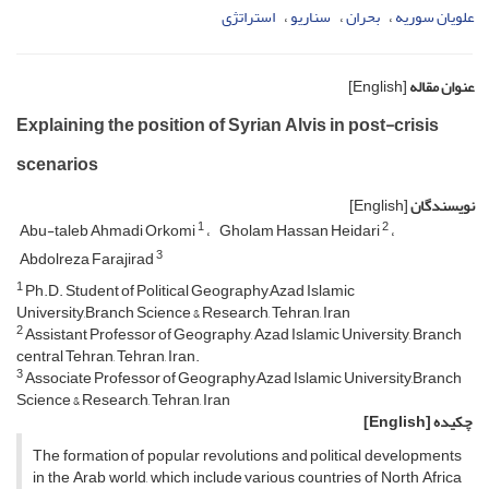
علویان سوریه
بحران
سناریو
استراتژی ‏
عنوان مقاله
[English]
Explaining the position of Syrian Alvis in post-crisis
scenarios
نویسندگان
[English]
1
2
Abu-taleb Ahmadi Orkomi
Gholam Hassan Heidari
3
Abdolreza Farajirad
1
Ph.D. Student of Political Geography,Azad Islamic
University,Branch Science & Research, Tehran, Iran‎
2
Assistant Professor of Geography, Azad Islamic University, Branch
central Tehran, Tehran, Iran.
3
Associate Professor of Geography,Azad Islamic University,Branch
Science & Research, Tehran, Iran‎
چکیده
[English]
The formation of popular revolutions and political developments
in the Arab world, which include various countries of North Africa