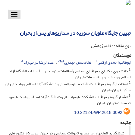
Toggle
vigation
تبیین جایگاه علویان سوریه در سناریوهای پس از بحران
نوع مقاله : مقاله پژوهشی
نویسندگان
3
2
1
ابوطالب احمدی ارکمی
غلامحسن حیدری
عبدالرضا فرجی راد
1
دانشجوی دکترای جغرافیای سیاسی(مطالعات جنوب غرب آسیا)، دانشگاه آزاد
اسلامی،واحد علوم و تحقیقات،تهران
2
استادیارگروه جغرافیا، دانشکده علوم انسانی، دانشگاه آزاد اسلامی، واحد تهران
مرکز، تهران-ایران
3
انشیار گروه جغرافیا،دانشکده علوم انسانی،دانشگاه آزاد اسلامی،واحد علوم و
تحقیقات،تهران-ایران ‏
10.22124/WP.2018.3092
چکیده
شکل­گیری انقلاب­های مردمی و تحولات سیاسی در جهان عرب که کشورهای