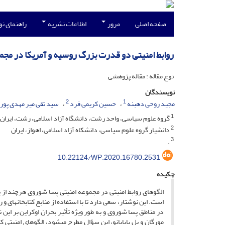
صفحه اصلی
مرور
اطلاعات نشریه
راهنمای ن
روابط امنیتی دو قدرت بزرگ روسیه و آمریکا در مجمو
نوع مقاله : مقاله پژوهشی
نویسندگان
2
1
مجید روحی دهبنه
حسین کریمی فرد
سید تقی میر مهدی پور
1
گروه علوم سیاسی، واحد رشت، دانشگاه آزاد اسلامی، رشت، ایران
2
دانشیار گروه علوم سیاسی، دانشکاه آزاد اسلامی، اهواز، ایران
3
.
10.22124/WP.2020.16780.2531
چکیده
الگوهای روابط امنیتی در مجموعه امنیتی پسا شوروی هرچند از 
است. این نوشتار، سعی دارد تا با استفاده از منابع کتابخانهای 
در مناطق پسا شوروی و به طور ویژه تأثیر بحران اوکراین بر این 
مورگان و پل پاپایانو، این سؤال مطرح میشود، الگوهای امنیتی