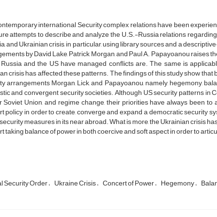
ntemporary international Security complex relations have been experiencin
ture attempts to describe and analyze the U.S.-Russia relations regarding
a, and Ukrainian crisis, in particular, using library sources and a descripti
ements by David Lake, Patrick Morgan, and Paul A. Papayoanou raises the 
 Russia and the US have managed conflicts are. The same is applicabl
n crisis has affected these patterns. The findings of this study show that 
ty arrangements Morgan, Lick, and Papayoanou, namely, hegemony, balanc
istic and convergent security societies. Although US security patterns in C
 Soviet Union, and regime change, their priorities have always been to
t policy in order to create, converge and expand a democratic security sy
ecurity measures in its near abroad. What is more, the Ukrainian crisis has 
t taking balance of power in both coercive and soft aspect in order to articu
l Security Order
Ukraine Crisis
Concert of Power
Hegemony
Balan