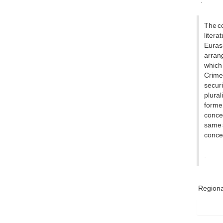
.
The co
litera
Eurasi
arrang
which
Crimea
securi
plural
former
concer
same s
concer
.
Regiona