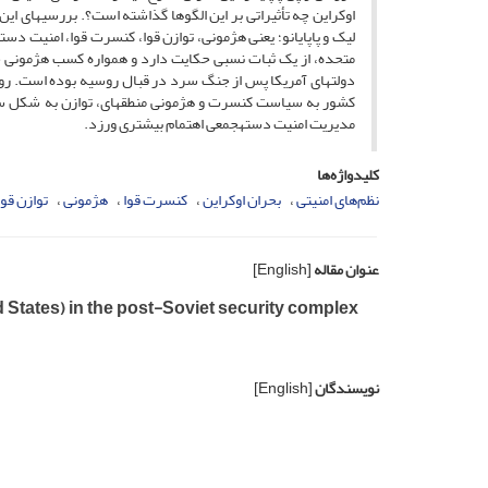
اوکراین چه تأثیراتی بر این الگوها گذاشته است؟. بررسیهای 
لیک و پاپایانو؛ یعنی هژمونی، توازن قوا، کنسرت قوا، امنیت دسته
متحده، از یک ثبات نسبی حکایت دارد و همواره کسب هژمونی ج
دولتهای آمریکا پس از جنگ سرد در قبال روسیه بوده است. روسی
کشور به سیاست کنسرت و هژمونی منطقهای، توازن به شکل سخت 
مدیریت امنیت دستهجمعی اهتمام بیشتری ورزد.
کلیدواژه‌ها
نظم‌های امنیتی
بحران اوکراین
کنسرت قوا
هژمونی
توازن قوا
عنوان مقاله
[English]
 States) in the post-Soviet security complex
نویسندگان
[English]