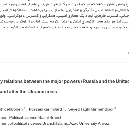
این پژوهش نشان میدهد که هر دو قدرت بزرگ از هر شش نوع نظمهای امنیتی مورد نظر م
 جمعی و جامعه امنیتی تکثرگرا و همگرایی، به تناوب بهره بردهاند. البته الگوهای امنیتی
هانی، کنسرت قارهای، ایجاد یک معماری امنیتی، همگرایی و گسترش دموکراسی، اولو
ه نیز هر چند همین الگوهای امنیتی را دنبال کرده است؛ اما بحران اوکراین موجب شد 
و نرم آن روی آورد و به شکلدهی محیط امنیتی منطقهای با استفاده از الگوهای همگ
y relations between the major powers (Russia and the United
and after the Ukraine crisis
1
2
3
Rohidehboneh
hossain karimifard
Seyed Taghi Mirmehdipor
ent Political science, Rasht Branch
nt, of political sicense, Branch, Islamic Azad University, Ahvaz,