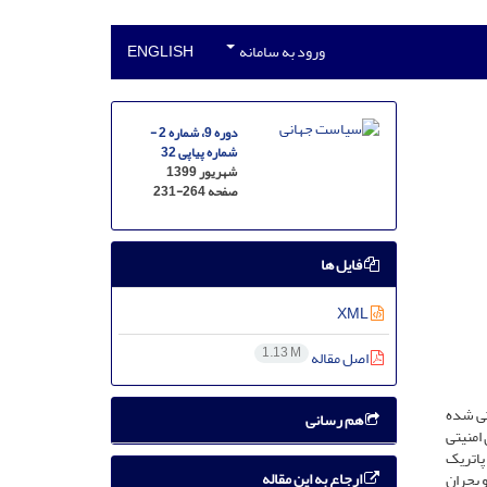
ورود به سامانه
ENGLISH
دوره 9، شماره 2 -
شماره پیاپی 32
شهریور 1399
صفحه
231-264
فایل ها
XML
1.13 M
اصل مقاله
تی شده
هم رسانی
 امنیتی
 پاتریک
ارجاع به این مقاله
 بحران