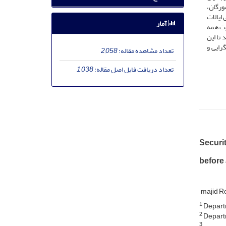
ورگان،
 ایالات
آمار
یت همه
تا این
رایی و
تعداد مشاهده مقاله:
2,058
تعداد دریافت فایل اصل مقاله:
1,038
Securit
before 
majid 
1
Departm
2
Departme
3