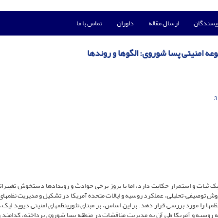
ویسندگان
ارسال مقاله
داوران
تماس با ما
عه امنیتی پسا شوروی: الگوها و روندها
3
یک ثبات و استمرار حکایت دارد، اما با بروز برخی حوادث و رویدادها دستخوش تغییرا
و روش توصیفی– تحلیلی، عملکرد روسیه و ایالات متحده آمریکا در تشکیل و مدیریت نظمهای
نظمها را مورد بررسی قرار دهد. بر این اساس، بر مبنای تئورینظمهای امنیتی دیوید لیک،
 که روسیه و آمریکا طی آن به مدیریت مناقشات در منطقه پسا شوروی پرداخته، کدامند و