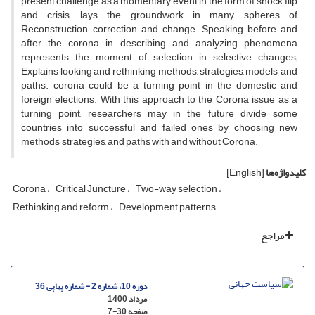
present challenge as a momentary event in the form of shock, flip
and crisis, lays the groundwork in many spheres of
Reconstruction, correction and change. Speaking before and
after the corona in describing and analyzing phenomena
represents the moment of selection in selective changes;
Explains looking and rethinking methods, strategies, models, and
paths. corona could be a turning point in the domestic and
foreign elections. With this approach to the Corona issue as a
turning point, researchers may in the future divide some
countries into successful and failed ones by choosing new
methods, strategies, and paths with and without Corona.
کلیدواژه‌ها
[English]
Corona
Critical Juncture
Two-way selection
Rethinking and reform
Development patterns
مراجع
دوره 10، شماره 2 - شماره پیاپی 36
مرداد 1400
صفحه
7-30