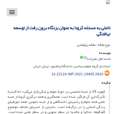
Toggle
vigation
تاملی به مسئله کرونا به عنوان بزنگاه برون رفت از توسعه
نیافتگی
نوع مقاله : مقاله پژوهشی
نویسنده
محمد لعل علیزاده
استادیار گروه علوم سیاسی، دانشگاه پیام نور، تهران، ایران.
10.22124/WP.2021.19409.2810
چکیده
کووید 19 از جنبة تخصصی در حوزة علوم پزشکی قرار می‌گیرد اما گسترة
تأثیرگذاری آن فراگیر شده است. همه‌گیری و همه درگیری کرونا از جنبه
علمی همه علوم و رشته­های دانشگاهی و از جنبه عمومی، همه حوزه­های
زندگی انسانی را در برگرفته است. بنابراین از جنبه­های مختلف موضوع
گفتگوها، جدال­ها و چالش­ها در سطح عمومی و در سطح علمی شده است.