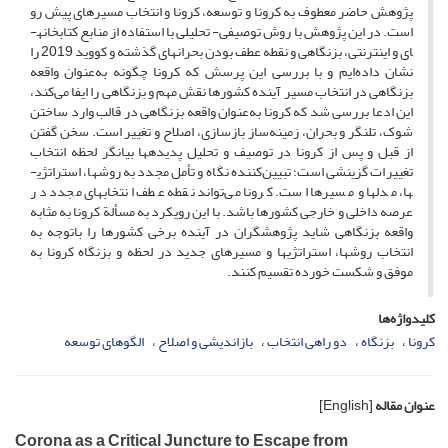
پژوهش حاضر معطوف به کرونا و توسعه، کرونا و انتخاب مسیرهای پیش رو
است. در این پژوهش با روش توصیفی- تحلیلی با استفاده از منابع کتابخانه­
ای و اینترنتی، بزنگاهی و نقطه عطف بودن بحران­های گذشته و کووید 2019 را
نشان داده‌ایم و با بررسی این پرسش که کرونا چگونه به‌عنوان واقعه
بزنگاهی در انتخاب مسیر آینده کشورها نقش مهم و بزنگاهی را ایفا می‌کند،
این ادعا بررسی شد که کرونا به‌عنوان واقعه بزنگاهی در قالب وارد ساختن
شوک، تلنگر و بحران، زمینه‌ساز بازسازی، اصلاح و تغییر است. سخن گفتن
از قبل و پس از کرونا در توصیف و تحلیل پدیده­ها بیانگر لحظه انتخاب
تغییرات گزینشی است؛ تبیین‌کننده نگاه و تأمل مجدد به روش­ها، استراتژی­
ها، مدل­ها و مسیرها است. کرونا می‌تواند نقطه عطف انتخاب­های مجدد در
عرصه داخلی و خارجی کشورها باشد. با این رویکرد به مسألة کرونا به مثابه
واقعه بزنگاهی شاید پژوهشگران در آینده برخی کشورها را باتوجه به
انتخاب روش­ها، استراتژی­ها و مسیرهای جدید در لحظه و بزنگاه کرونا به
موفق و شکست خورده تقسیم کنند.
کلیدواژه‌ها
کرونا
بزنگاه
دو راهی انتخاب
بازاندیشی و اصلاح
الگوهای توسعه
عنوان مقاله
[English]
Corona as a Critical Juncture to Escape from