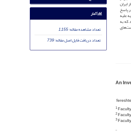
 ایران
ر پاسخ
آمار
ه علیه
 که به
است‌های
تعداد مشاهده مقاله:
1,155
تعداد دریافت فایل اصل مقاله:
739
An Inv
feresht
1
Faculty
2
Faculty
3
Faculty