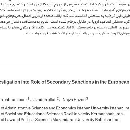
‌رغم مخالفت با رویکرد ایالات‌متحده، پس از خروج آمریکا از برجام شرکت‌های خود را از
م‌های ثانویه ایالات‌متحده چه نقشی در رویکرد اتحادیه اروپا به برجام داشته است؟ د
لیلی، این فرضیه به سنجش گذاشته شد که: ایالات‌متحده از طریق اعمال تحریم‌های ثانوی
کرد مستقل اتحادیه اروپا در مقابل برجام شده است. نتایج به‌دست‌آمده نشان می‌دهد
 مهم بین‌المللی ازجمله برجام، مستقل از ایالات‌متحده عمل کند و اگر رفتاری مغایر با سی
ریم‌های ثانویه، بخش خصوصی اتحادیه اروپا را تحت‌فشار قرار خواهد داد.
estigation into Role of Secondary Sanctions in the Europe
1
2
3
eh bahramipoor
azadeh olfati
Najva Hazeri
 of Administrative Sciences and Economics, Isfahan University, Isfahan, Ira
 of Social and Educational Sciences, Razi University, Kermanshah, Iran.
 of Law and Political Sciences, Mazandaran University, Babolsar, Iran