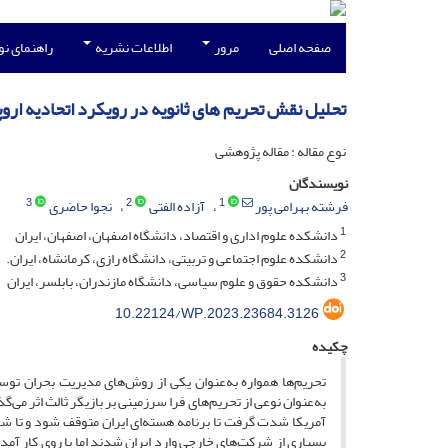
صفحه اصلی
مرور
اطلاعات نشریه
راهنمای ن
تحلیل نقش تحریم های ثانویه در رویکرد اتحادیه اروپا
نوع مقاله : مقاله پژوهشی
نویسندگان
3
2
1
فرشته بهرامی پور
آزاده الفتی
نجوا حاضری
1
دانشکده علوم اداری و اقتصاد، دانشگاه اصفهان، اصفهان، ایران
2
دانشکده علوم اجتماعی و تربیتی، دانشگاه رازی، کرمانشاه، ایران.
3
دانشکده حقوق و علوم سیاسی، دانشگاه مازندران، بابلسر، ایران
10.22124/WP.2023.23684.3126
چکیده
تحریم‌ها همواره به‌عنوان یکی از روش‌های مدیریت بحران توسط 
آمریکا شدت گرفت تا برنامه هسته‌ای ایران متوقف شود و تا شکل