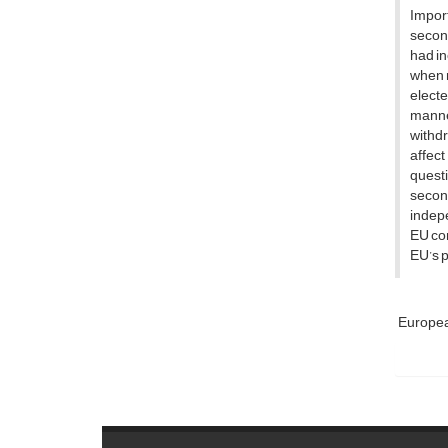
Import
second
had in
when 
elect
manne
withdr
affec
quest
second
indepe
EU con
EU’s p
Europe