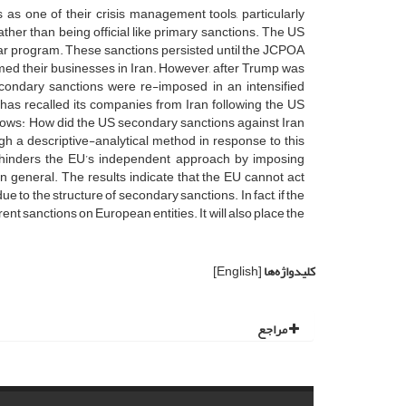
 as one of their crisis management tools, particularly
rather than being official like primary sanctions. The US
ear program. These sanctions persisted until the JCPOA
d their businesses in Iran. However, after Trump was
econdary sanctions were re-imposed in an intensified
has recalled its companies from Iran following the US
llows: How did the US secondary sanctions against Iran
 a descriptive-analytical method in response to this
S hinders the EU’s independent approach by imposing
 general. The results indicate that the EU cannot act
e to the structure of secondary sanctions. In fact, if the
rent sanctions on European entities. It will also place the
کلیدواژه‌ها
[English]
مراجع