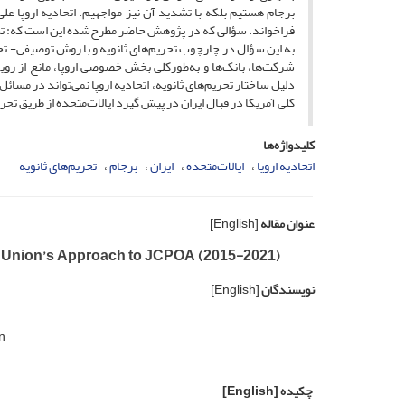
برجام هستیم بلکه با تشدید آن نیز مواجهیم. اتحادیه اروپا علی
فراخواند. سؤالی که در پژوهش حاضر مطرح‌شده این است که: تحری
به این سؤال در چارچوب تحریم‌های ثانویه و با روش توصیفی- تح
شرکت‌ها، بانک‌ها و به‌طورکلی بخش خصوصی اروپا، مانع از روی
دلیل ساختار تحریم‌های ثانویه، اتحادیه اروپا نمی‌تواند در مسائل
کلی آمریکا در قبال ایران در پیش گیرد ایالات‌متحده از طریق تح
کلیدواژه‌ها
اتحادیه اروپا
ایالات‌متحده
ایران
برجام
تحریم‌های ثانویه
عنوان مقاله
[English]
an Union’s Approach to JCPOA (2015-2021)
نویسندگان
[English]
n
چکیده
[English]