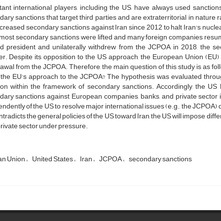
ant international players, including the US, have always used sanctions
ary sanctions that target third parties and are extraterritorial in nature 
creased secondary sanctions against Iran since 2012 to halt Iran's nucl
most secondary sanctions were lifted and many foreign companies resume
ed president and unilaterally withdrew from the JCPOA in 2018, the s
r. Despite its opposition to the US approach, the European Union (EU) 
awal from the JCPOA. Therefore, the main question of this study is as fo
t the EU’s approach to the JCPOA? The hypothesis was evaluated through
ion within the framework of secondary sanctions. Accordingly, the U
ary sanctions against European companies, banks, and private sector in
ndently of the US to resolve major international issues (e.g., the JCPOA) du
tradicts the general policies of the US toward Iran, the US will impose diffe
rivate sector under pressure.
an Union
United States
Iran
JCPOA
secondary sanctions