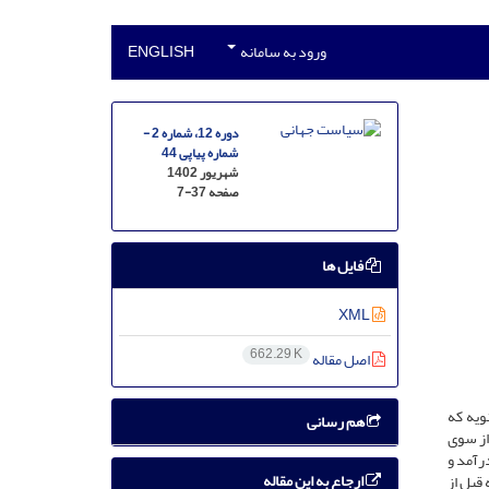
ورود به سامانه
ENGLISH
دوره 12، شماره 2 -
شماره پیاپی 44
شهریور 1402
صفحه
7-37
فایل ها
XML
662.29 K
اصل مقاله
ویه که
هم رسانی
یم‌های ثانویه علیه ایران از سوی
رآمد و
ارجاع به این مقاله
تحریم‌های ثانویه قبل از