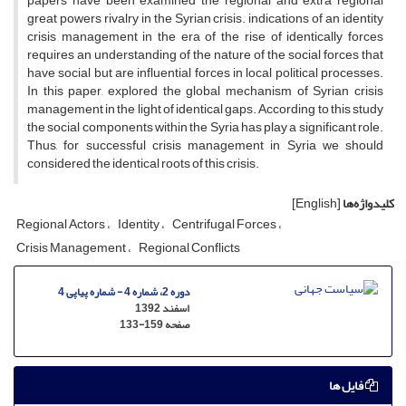
papers have been examined the regional and extra regional
great powers rivalry in the Syrian crisis. indications of an identity
crisis management in the era of the rise of identically forces
requires an understanding of the nature of the social forces that
have social but are influential forces in local political processes.
In this paper, explored the global mechanism of Syrian crisis
management in the light of identical gaps. According to this study
the social components within the Syria has play a significant role.
Thus, for successful crisis management in Syria we should
considered the identical roots of this crisis.
کلیدواژه‌ها
[English]
Regional Actors
Identity
Centrifugal Forces
Crisis Management
Regional Conflicts
دوره 2، شماره 4 - شماره پیاپی 4
اسفند 1392
صفحه
133-159
فایل ها