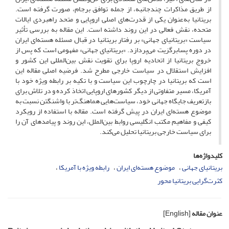
از طریق مذاکرات چندجانبه، از جمله توافق برجام، صورت گرفته است.
بریتانیا به‌عنوان یکی از قدرت‌های اصلی اروپایی و متحد راهبردی ایالات
متحده، نقش فعالی در این روند داشته است. این مقاله به بررسی تأثیر
سیاست «بریتانیای جهانی» بر رفتار بریتانیا در قبال مسئله هسته‌ای ایران
در دوره پسابرگزیت می‌پردازد. «بریتانیای جهانی» مفهومی است که پس از
خروج بریتانیا از اتحادیه اروپا برای تقویت نقش بین‌المللی این کشور و
افزایش استقلال در سیاست خارجی مطرح شد. فرضیه اصلی مقاله این
است که بریتانیا در چارچوب این سیاست و با تکیه بر رابطه ویژه خود با
آمریکا، مسیر متفاوتی از دیگر کشورهای اروپایی اتخاذ کرده و در تلاش برای
بازتعریف جایگاه جهانی خود، سیاست‌هایی هماهنگ‌تر با واشنگتن نسبت به
موضوع هسته‌ای ایران در پیش گرفته است. مقاله با استفاده از رویکرد
کیفی و مفاهیم مکتب انگلیسی روابط بین‌الملل، این روند و پیامدهای آن را
برای سیاست خارجی بریتانیا تحلیل می‌کند.
کلیدواژه‌ها
بریتانیای جهانی
موضوع هسته‌ای ایران
رابطه ویژه با آمریکا
کثرت‌گرایی بریتانیا محور
عنوان مقاله
[English]