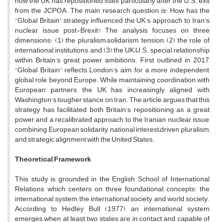
how the UK has repositioned itself, particularly after the U.S. exit
from the JCPOA. The main research question is: How has the
“Global Britain” strategy influenced the UK’s approach to Iran’s
nuclear issue post-Brexit? The analysis focuses on three
dimensions: (1) the pluralism–solidarism tension, (2) the role of
international institutions, and (3) the UK–U.S. special relationship
within Britain’s great power ambitions. First outlined in 2017,
“Global Britain” reflects London’s aim for a more independent,
global role beyond Europe. While maintaining coordination with
European partners, the UK has increasingly aligned with
Washington’s tougher stance on Iran. The article argues that this
strategy has facilitated both Britain’s repositioning as a great
power and a recalibrated approach to the Iranian nuclear issue,
combining European solidarity, national interest–driven pluralism,
and strategic alignment with the United States.
Theoretical Framework
This study is grounded in the English School of International
Relations, which centers on three foundational concepts: the
international system, the international society, and world society.
According to Hedley Bull (1977), an international system
emerges when at least two states are in contact and capable of