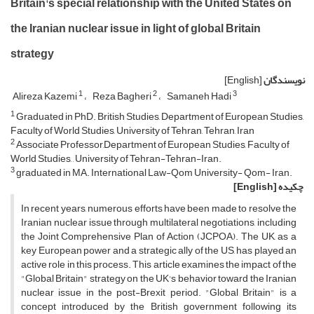
Britain's special relationship with the United States on
the Iranian nuclear issue in light of global Britain
strategy
نویسندگان
[English]
1
2
3
Alireza Kazemi
Reza Bagheri
Samaneh Hadi
1
Graduated in PhD. British Studies, Department of European Studies,
Faculty of World Studies, University of Tehran, Tehran, Iran
2
Associate Professor,Department of European Studies, Faculty of
World Studies, , University of Tehran-Tehran-Iran.
3
graduated in MA. International Law-Qom University- Qom- Iran.
چکیده
[English]
In recent years, numerous efforts have been made to resolve the
Iranian nuclear issue through multilateral negotiations, including
the Joint Comprehensive Plan of Action (JCPOA). The UK, as a
key European power and a strategic ally of the US, has played an
active role in this process. This article examines the impact of the
"Global Britain" strategy on the UK's behavior toward the Iranian
nuclear issue in the post-Brexit period. "Global Britain" is a
concept introduced by the British government following its