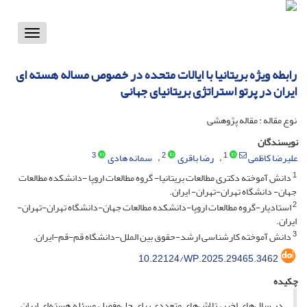
Toggle
vigation
رابطه ویژه بریتانیا با ایالات متحده در خصوص مساله هسته ای
ایران در پرتو استراتژی بریتانیای جهانی
نوع مقاله : مقاله پژوهشی
نویسندگان
3
2
1
علیرضا کاظمی
رضا باقری
سمانه هادی
1
دانش آموخته دکتری مطالعات بریتانیا- گروه مطالعات اروپا -دانشکده مطالعات
جهان- دانشگاه تهران-تهران- ایران.
2
استادیار-گروه مطالعات اروپا-دانشکده مطالعات جهان-دانشگاه تهران-تهران-
ایران.
3
دانش آموخته کارشناسی ارشد-حقوق بین الملل-دانشگاه قم-قم-ایران.
10.22124/WP.2025.29465.3462
چکیده
در سال‌های اخیر، تلاش‌های متعددی برای حل‌وفصل مسئله هسته‌ای ایران