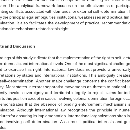
sion. The analytical framework focuses on the effectiveness of partici
ting conflicts associated with demands for external self-determination. 
fy the principal legal ambiguities, institutional weaknesses, and political lim
ination. It also facilitates the development of practical recommendati
ational mechanisms related to this right.
ts and Discussion
ndings of this study indicate that the implementation of the right to self-de
he domestic and international levels. One of the most significant challenge
ed to exercise this right. International law does not provide a universal
retations by states and international institutions. This ambiguity creat
self-determination. Another major challenge concerns the conflict betwe
ity. Most states interpret separatist movements as threats to national u
ntly invoke sovereignty and territorial integrity to reject claims for
ts this position except in cases involving colonial domination, foreign oc
demonstrates that the absence of binding enforcement mechanisms sign
ination. Although international law recognizes the principle in numero
ures for ensuring its implementation. International organizations often lack 
es involving self-determination. As a result, political interests and g
ples.