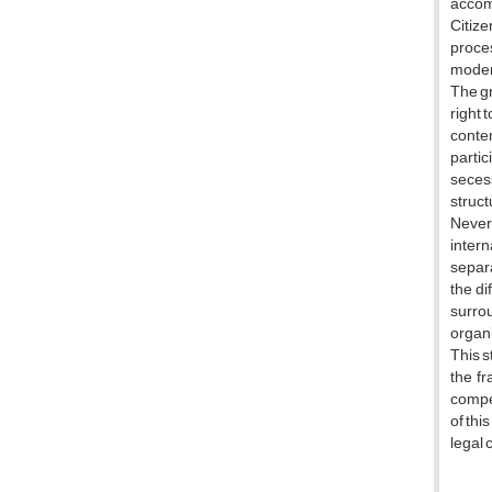
accomm
Citiz
proce
moder
The g
right 
conte
partic
seces
struct
Nevert
intern
separa
the di
surro
organi
This s
the fr
compet
of thi
legal 