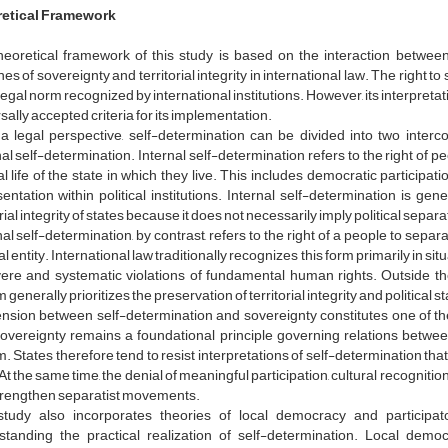
etical Framework
eoretical framework of this study is based on the interaction between 
nes of sovereignty and territorial integrity in international law. The right t
 legal norm recognized by international institutions. However, its interpre
sally accepted criteria for its implementation.
a legal perspective, self-determination can be divided into two interc
al self-determination. Internal self-determination refers to the right of peo
al life of the state in which they live. This includes democratic participa
entation within political institutions. Internal self-determination is g
orial integrity of states because it does not necessarily imply political sepa
al self-determination, by contrast, refers to the right of a people to sepa
cal entity. International law traditionally recognizes this form primarily in s
ere and systematic violations of fundamental human rights. Outside the
 generally prioritizes the preservation of territorial integrity and political st
nsion between self-determination and sovereignty constitutes one of th
overeignty remains a foundational principle governing relations between 
. States therefore tend to resist interpretations of self-determination t
 At the same time, the denial of meaningful participation, cultural recognition
trengthen separatist movements.
study also incorporates theories of local democracy and particip
standing the practical realization of self-determination. Local democ