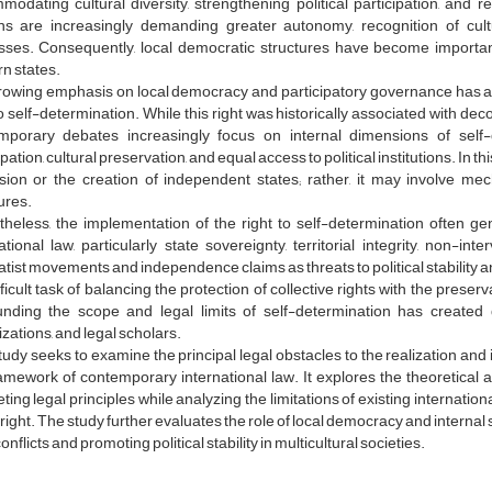
odating cultural diversity, strengthening political participation, and re
ens are increasingly demanding greater autonomy, recognition of cultur
sses. Consequently, local democratic structures have become important 
n states.
rowing emphasis on local democracy and participatory governance has al
to self-determination. While this right was historically associated with d
mporary debates increasingly focus on internal dimensions of self-d
ipation, cultural preservation, and equal access to political institutions. In t
sion or the creation of independent states; rather, it may involve mec
ures.
heless, the implementation of the right to self-determination often ge
ational law, particularly state sovereignty, territorial integrity, non-in
tist movements and independence claims as threats to political stability and
fficult task of balancing the protection of collective rights with the preser
unding the scope and legal limits of self-determination has created d
zations, and legal scholars.
tudy seeks to examine the principal legal obstacles to the realization and 
amework of contemporary international law. It explores the theoretical
ing legal principles while analyzing the limitations of existing internatio
s right. The study further evaluates the role of local democracy and intern
conflicts and promoting political stability in multicultural societies.