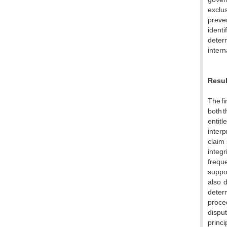
exclu
preven
identi
determ
intern
Resul
The fi
both t
entitl
interp
claim 
integr
freque
suppor
also 
determ
proced
disput
princi