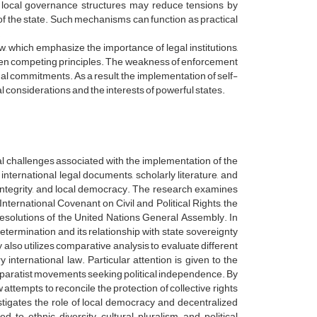
ies, local governance structures may reduce tensions by
of the state. Such mechanisms can function as practical
.
aw, which emphasize the importance of legal institutions,
een competing principles. The weakness of enforcement
egal commitments. As a result, the implementation of self-
 considerations and the interests of powerful states.
l challenges associated with the implementation of the
 international legal documents, scholarly literature, and
al integrity, and local democracy. The research examines
International Covenant on Civil and Political Rights, the
resolutions of the United Nations General Assembly. In
etermination and its relationship with state sovereignty
 also utilizes comparative analysis to evaluate different
 international law. Particular attention is given to the
eparatist movements seeking political independence. By
ttempts to reconcile the protection of collective rights
estigates the role of local democracy and decentralized
to ethnic diversity, cultural pluralism, and political