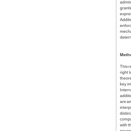
admini
granti
expres
Additi
enforc
mechan
determ
Meth
This r
right 
theore
key in
Intern
additi
are an
interp
distin
compar
with t
govern