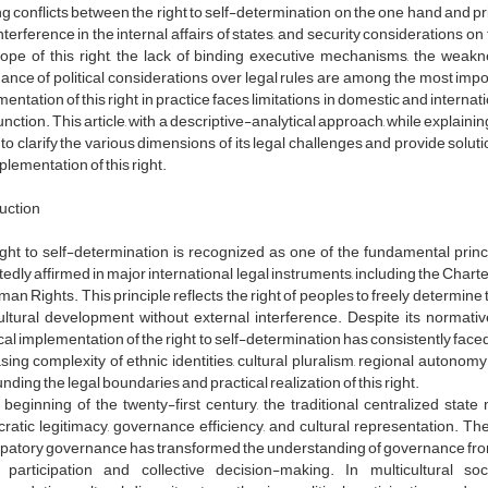
ng conflicts between the right to self-determination on the one hand and prin
terference in the internal affairs of states, and security considerations o
cope of this right, the lack of binding executive mechanisms, the weak
nce of political considerations over legal rules are among the most importa
entation of this right in practice faces limitations in domestic and intern
 function. This article, with a descriptive-analytical approach, while explaini
to clarify the various dimensions of its legal challenges and provide solut
plementation of this right.
uction
ght to self-determination is recognized as one of the fundamental prin
edly affirmed in major international legal instruments, including the Chart
an Rights. This principle reflects the right of peoples to freely determine t
ltural development without external interference. Despite its normativ
cal implementation of the right to self-determination has consistently faced 
sing complexity of ethnic identities, cultural pluralism, regional autono
nding the legal boundaries and practical realization of this right.
 beginning of the twenty-first century, the traditional centralized stat
atic legitimacy, governance efficiency, and cultural representation. T
ipatory governance has transformed the understanding of governance from
l participation and collective decision-making. In multicultural 