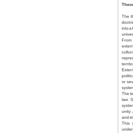
Theor
The th
doctri
into a
univer
From 
extern
cultur
repres
territ
Extern
politi
or sev
system
The te
law. S
system
unity.
and s
This 
under