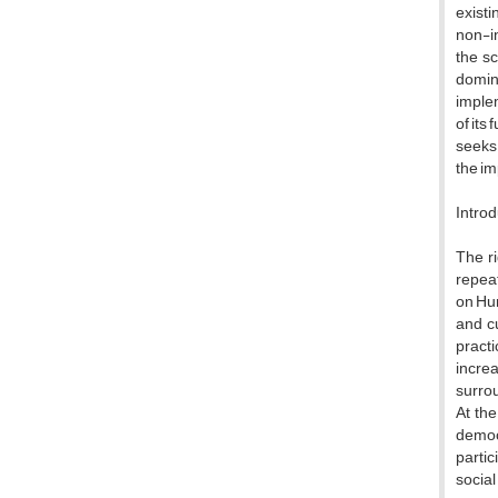
existi
non-in
the s
domina
implem
of its
seeks 
the im
Introd
The ri
repeat
on Hum
and cu
practi
increa
surrou
At the
democr
partic
socia