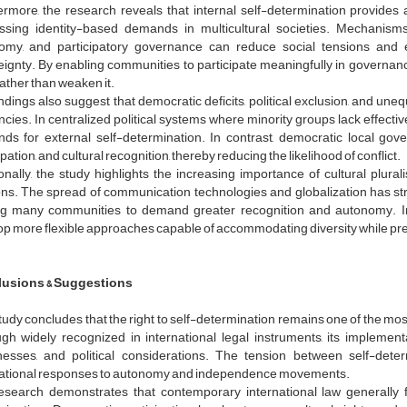
rmore, the research reveals that internal self-determination provides 
ssing identity-based demands in multicultural societies. Mechanisms 
omy, and participatory governance can reduce social tensions and en
ignty. By enabling communities to participate meaningfully in governanc
rather than weaken it.
ndings also suggest that democratic deficits, political exclusion, and uneq
cies. In centralized political systems where minority groups lack effective
ds for external self-determination. In contrast, democratic local gove
ipation, and cultural recognition, thereby reducing the likelihood of conflict.
onally, the study highlights the increasing importance of cultural plural
ons. The spread of communication technologies and globalization has str
ng many communities to demand greater recognition and autonomy. Int
p more flexible approaches capable of accommodating diversity while prese
usions & Suggestions
tudy concludes that the right to self-determination remains one of the mos
gh widely recognized in international legal instruments, its implementat
esses, and political considerations. The tension between self-dete
national responses to autonomy and independence movements.
esearch demonstrates that contemporary international law generally fa