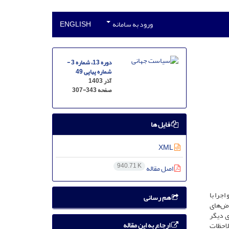
ورود به سامانه
ENGLISH
دوره 13، شماره 3 -
شماره پیاپی 49
آذر 1403
صفحه
307-343
فایل ها
XML
940.71 K
اصل مقاله
جرا با
هم رسانی
رض‌های
ی دیگر
ارجاع به این مقاله
لاحظات