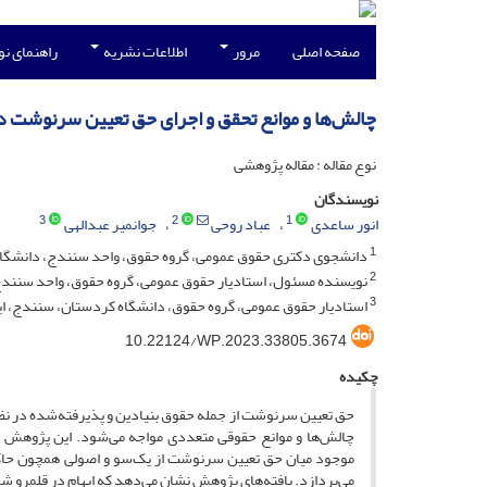
صفحه اصلی
مرور
اطلاعات نشریه
راهنمای ن
چالش‌ها و موانع تحقق و اجرای حق تعیین سرنوشت 
نوع مقاله : مقاله پژوهشی
نویسندگان
3
2
1
انور ساعدی
عباد روحی
جوانمیر عبدالهی
1
دانشجوی دکتری حقوق عمومی، گروه حقوق، واحد سنندج، دانشگاه آ
2
نویسنده مسئول، استادیار حقوق عمومی، گروه حقوق، واحد سنندج، 
3
استادیار حقوق عمومی، گروه حقوق، دانشگاه کردستان، سنندج، ای
10.22124/WP.2023.33805.3674
چکیده
حق تعیین سرنوشت از جمله حقوق بنیادین و پذیرفته‌شده در نظام 
چالش‌ها و موانع حقوقی متعددی مواجه می‌شود. این پژوهش با
موجود میان حق تعیین سرنوشت از یک‌سو و اصولی همچون حاکمی
می‌پردازد. یافته‌های پژوهش نشان می‌دهد که ابهام در قلمرو شم