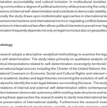
stration, accountability, and cultural inclusion. In multicultural societ
ng communities a degree of political autonomy while preserving the unity 
sions of internal self-determination and contribute to democratic stability
onally, the study draws upon institutionalist approaches in international l
ement mechanisms, and international norms in regulating conflicts betw
isms in international law often allows political interests to prevail over l
ination frequently depends not only on legal norms but also on geopolitical
odology
esearch adopts a descriptive-analytical methodology to examine the lega
to self-determination. The study relies primarily on qualitative analysis of
tical interpretations related to self-determination, sovereignty, territori
ternational legal sources, including the Charter of the United Nations, the 
ational Covenant on Economic, Social and Cultural Rights, and relevant 
on, academic studies and legal theories concerning the evolution of self-d
alyzed to identify the main legal debates surrounding this issue. The study
retations of internal and external self-determination within contemporary
ction between democratic autonomy within existing state structures and s
ing these approaches, the research seeks to clarify how international law a
he preservation of international stability. Furthermore, the research inv
ance as institutional mechanisms capable of reducing tensions related 