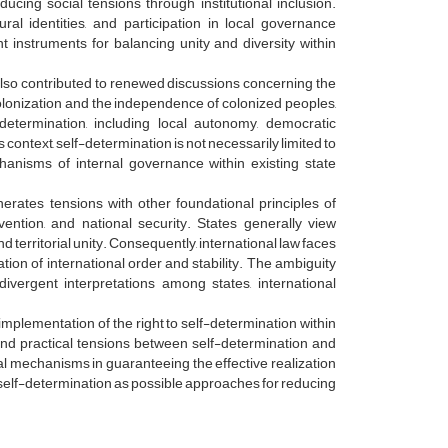
ducing social tensions through institutional inclusion.
al identities, and participation in local governance
instruments for balancing unity and diversity within
so contributed to renewed discussions concerning the
ecolonization and the independence of colonized peoples,
etermination, including local autonomy, democratic
his context, self-determination is not necessarily limited to
hanisms of internal governance within existing state
nerates tensions with other foundational principles of
tervention, and national security. States generally view
 territorial unity. Consequently, international law faces
vation of international order and stability. The ambiguity
ivergent interpretations among states, international
implementation of the right to self-determination within
 and practical tensions between self-determination and
nal mechanisms in guaranteeing the effective realization
al self-determination as possible approaches for reducing