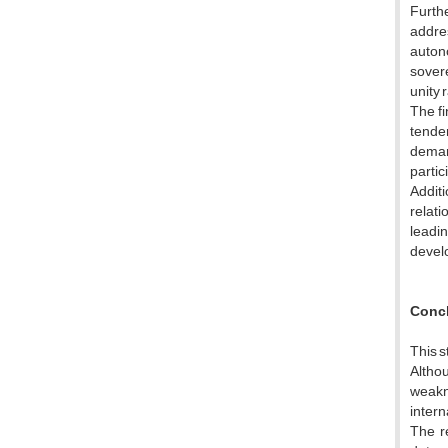
Furthe
addre
auton
sovere
unity 
The fi
tenden
deman
partic
Additi
relati
leadi
develo
Concl
This s
Althou
weakn
inter
The r