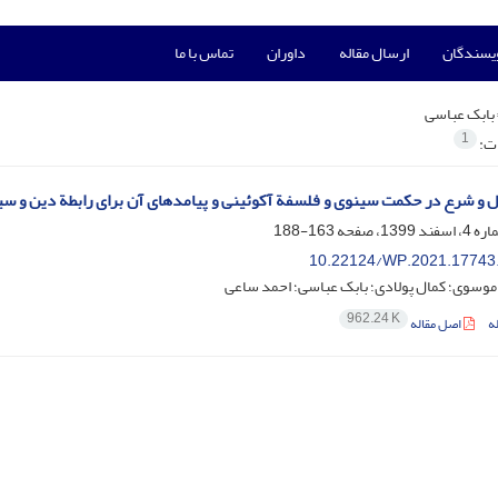
ویسندگان
ارسال مقاله
داوران
تماس با ما
بابک عباسی
1
ات:
و شرع در حکمت سینوی و فلسفة آکوئینی و پیامدهای آن برای رابطة دین و س
163-188
10.22124/WP.2021.17743
موسوی؛ کمال پولادی؛ بابک عباسی؛ احمد ساعی
962.24 K
ه
اصل مقاله