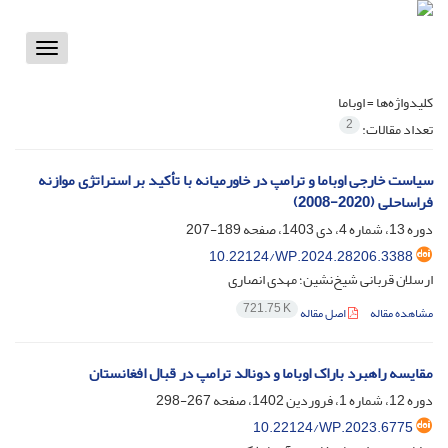
Toggle
vigation
کلیدواژه‌ها =
اوباما
2
تعداد مقالات:
سیاست خارجی اوباما و ترامپ در خاورمیانه با تأکید بر استراتژی موازنه
فراساحلی (2020-2008)
دوره 13، شماره 4، دی 1403، صفحه
189-207
10.22124/WP.2024.28206.3388
ارسلان قربانی شیخ‌نشین؛ مهدی انصاری
721.75 K
مشاهده مقاله
اصل مقاله
مقایسه راهبرد باراک اوباما و دونالد ترامپ در قبال افغانستان
دوره 12، شماره 1، فروردین 1402، صفحه
267-298
10.22124/WP.2023.6775