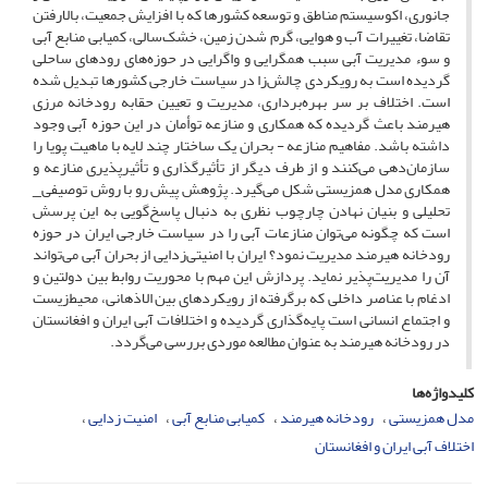
جانوری، اکوسیستم مناطق و توسعه کشورها که با افزایش جمعیت، بالارفتن
تقاضا، تغییرات آب و هوایی، گرم شدن زمین، خشک‌سالی، کمیابی منابع آبی
و سوء مدیریت آبی سبب همگرایی و واگرایی در حوزه‌های رودهای ساحلی
گردیده است به رویکردی چالش‌زا در سیاست خارجی کشورها تبدیل شده
است. اختلاف بر سر بهره‌برداری، مدیریت و تعیین حقابه رودخانه مرزی
هیرمند باعث گردیده که همکاری و منازعه توأمان در این حوزه آبی وجود
داشته باشد. مفاهیم منازعه - بحران یک ساختار چند لایه با ماهیت پویا را
سازمان‌دهی می‌کنند و از طرف دیگر از تأثیرگذاری و تأثیرپذیری منازعه و
همکاری مدل همزیستی شکل می‌گیرد. پژوهش پیش رو با روش توصیفی‌_
تحلیلی و بنیان نهادن چارچوب نظری به دنبال پاسخ‌گویی به این پرسش
است که چگونه می‌توان منازعات آبی را در سیاست خارجی ایران در حوزه
رودخانه هیرمند مدیریت نمود؟ ایران با امنیتی‌زدایی از بحران‌ آبی می‌تواند
آن را مدیریت‌پذیر نماید. پردازش این مهم با محوریت روابط بین دولتین و
ادغام با عناصر داخلی که برگرفته از رویکردهای بین الاذهانی، محیط‌زیست
و اجتماع انسانی است پایه‌گذاری گردیده و اختلافات آبی ایران و افغانستان
در رودخانه هیرمند به عنوان مطالعه موردی بررسی می‌گردد.
کلیدواژه‌ها
مدل همزیستی
رودخانه هیرمند
کمیابی منابع آبی
امنیت زدایی
اختلاف آبی ایران و افغانستان