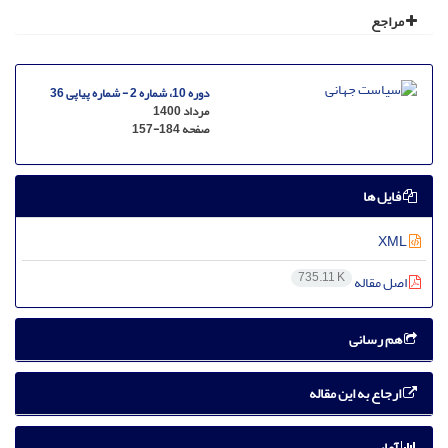
مراجع
دوره 10، شماره 2 - شماره پیاپی 36
مرداد 1400
صفحه
157-184
فایل ها
XML
735.11 K
اصل مقاله
هم رسانی
ارجاع به این مقاله
آمار