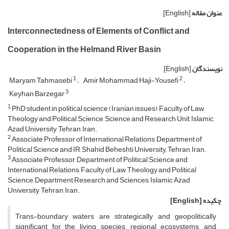
عنوان مقاله
[English]
Interconnectedness of Elements of Conflict and
Cooperation in the Helmand River Basin
نویسندگان
[English]
1
2
Maryam Tahmasebi
Amir Mohammad Haji-Yousefi
3
Keyhan Barzegar
1
PhD student in political science (Iranian issues), Faculty of Law,
Theology and Political Science, Science and Research Unit, Islamic
Azad University, Tehran, Iran.
2
Associate Professor of International Relations, Department of
Political Science and IR, Shahid Beheshti University, Tehran, Iran.
3
Associate Professor, Department of Political Science and
International Relations, Faculty of Law, Theology and Political
Science, Department Research and Sciences, Islamic Azad
University, Tehran, Iran.
چکیده
[English]
Trans-boundary waters are strategically and geopolitically
significant for the living species, regional ecosystems, and