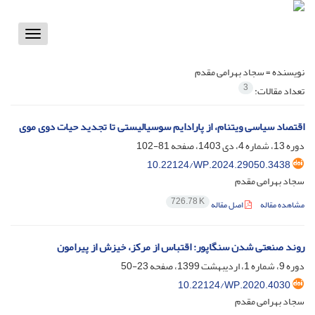
Toggle
vigation
نویسنده =
سجاد بهرامی مقدم
3
تعداد مقالات:
اقتصاد سیاسی ویتنام، از پارادایم سوسیالیستی تا تجدید حیات دوی موی
دوره 13، شماره 4، دی 1403، صفحه
81-102
10.22124/WP.2024.29050.3438
سجاد بهرامی مقدم
726.78 K
مشاهده مقاله
اصل مقاله
روند صنعتی شدن سنگاپور: اقتباس از مرکز، خیزش از پیرامون
دوره 9، شماره 1، اردیبهشت 1399، صفحه
23-50
10.22124/WP.2020.4030
سجاد بهرامی مقدم